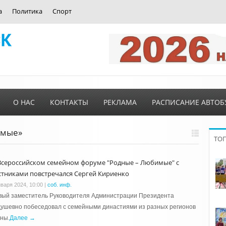
а
Политика
Спорт
О НАС
КОНТАКТЫ
РЕКЛАМА
РАСПИСАНИЕ АВТОБ
имые»
ТО
Всероссийском семейном форуме "Родные – Любимые" с
стниками повстречался Сергей Кириенко
нваря 2024, 10:00
|
соб. инф.
вый заместитель Руководителя Администрации Президента
ушевно побеседовал с семейными династиями из разных регионов
ны.
Далее →