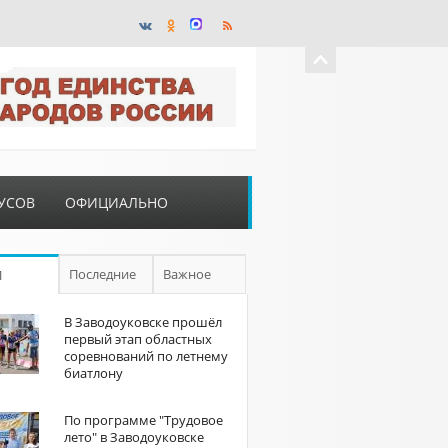
УСОВ
ОФИЦИАЛЬНО
Последние
Важное
П
В Заводоуковске прошёл
первый этап областных
соревнований по летнему
биатлону
По программе "Трудовое
лето" в Заводоуковске