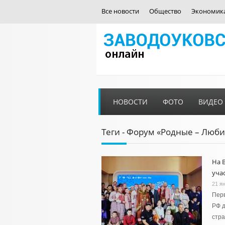
Все новости
Общество
Экономик
НОВОСТИ
ФОТО
ВИДЕО
Теги - Форум «Родные – Люб
На 
уча
21 я
Пер
РФ д
стра