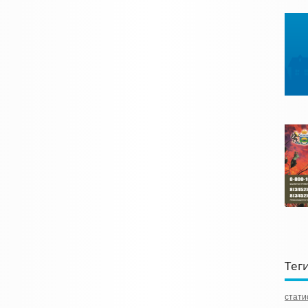
Тег
стати