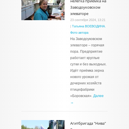
нелегка приёмка на
Заводоуковском
элеваторе
23 сентября 2024, 13:21
|
Татьяна ВОЕВОДИНА.
Фото автора
На Заводоуковском
элеваторе – горячая
пора. Предприятие
работает круглые
сутки и без выходных.
Идёт приёмка зерна
нового урожая от
дочерних хозяйств
птицефабрики
«Боровская».
Далее
→
Агитбригада "Нива"