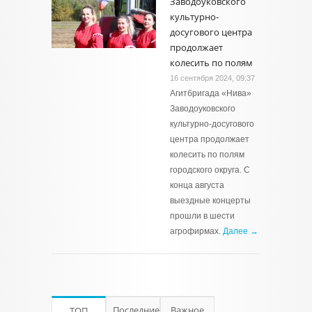
Заводоуковского
культурно-
досугового центра
продолжает
колесить по полям
16 сентября 2024, 09:37
Агитбригада «Нива»
Заводоуковского
культурно-досугового
центра продолжает
колесить по полям
городского округа. С
конца августа
выездные концерты
прошли в шести
агрофирмах.
Далее →
Последние
Важное
ТОП