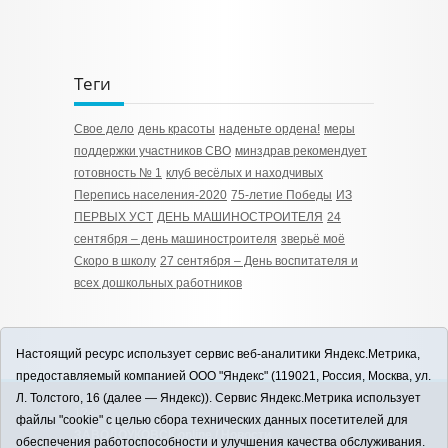
Теги
Свое дело
день красоты
наденьте ордена!
меры
поддержки участников СВО
минздрав рекомендует
готовность № 1
клуб весёлых и находчивых
Перепись населения-2020
75-летие Победы
ИЗ
ПЕРВЫХ УСТ
ДЕНЬ МАШИНОСТРОИТЕЛЯ
24
сентября – день машиностроителя
зверьё моё
Скоро в школу
27 сентября – День воспитателя и
всех дошкольных работников
Настоящий ресурс использует сервис веб-аналитики Яндекс.Метрика,
предоставляемый компанией ООО "Яндекс" (119021, Россия, Москва, ул.
Л. Толстого, 16 (далее — Яндекс)). Сервис Яндекс.Метрика использует
12+
файлы "cookie" с целью сбора технических данных посетителей для
ЗАВОДОУКОВСК online / Новости
обеспечения работоспособности и улучшения качества обслуживания.