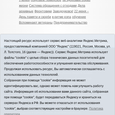
Учения
покупаем тюменское
за здоровый образ
жизни
Система обращения с отходами
Дела
архивные
Фронтовики
Заводоуковск!
22 июня –
День памяти и скорби
в ритме рэпа
обучение
Вспоминают ветераны
Предпринимательство
Настоящий ресурс использует сервис веб-аналитики Яндекс.Метрика,
предоставляемый компанией ООО "Яндекс" (119021, Россия, Москва, ул.
Л. Толстого, 16 (далее — Яндекс)). Сервис Яндекс.Метрика использует
12+
файлы "cookie" с целью сбора технических данных посетителей для
ЗАВОДОУКОВСК online / Новости
обеспечения работоспособности и улучшения качества обслуживания.
Заводоуковского муниципального округа, 2026
Продолжая использовать ресурс, Вы автоматически соглашаетесь с
Учредитель: АНО "Информационно-издательский
использованием данных технологий.
центр "Заводоуковские вести". Главный редактор:
Собранная при помощи "cookie" информация не может
Фантиков А.А.
идентифицировать вас, однако может помочь нам улучшить работу
E-mail:
zavest@obl72.ru
Тел.: 8 (34542) 2-10-33
сайта. Информация об использовании вами данного сайта, собранная
Политика оператора
при помощи "cookie", будет передаваться Яндексу и храниться на
Регистрационный номер Эл № ФС 77-66397 от
серверах Яндекса в РФ. Вы можете отказаться от использования
14.07.2016г. выдан Федеральной службой по
"cookie", выбрав соответствующие настройки в браузере.
Политика
надзору в сфере связи, информационных
оператора