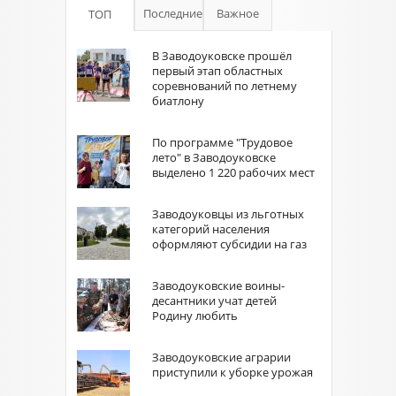
Последние
Важное
ТОП
В Заводоуковске прошёл
первый этап областных
соревнований по летнему
биатлону
По программе "Трудовое
лето" в Заводоуковске
выделено 1 220 рабочих мест
Заводоуковцы из льготных
категорий населения
оформляют субсидии на газ
Заводоуковские воины-
десантники учат детей
Родину любить
Заводоуковские аграрии
приступили к уборке урожая