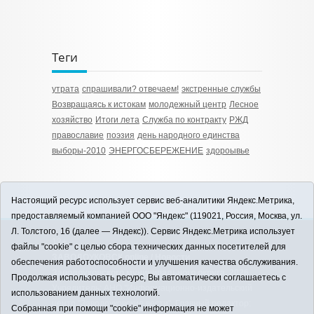
Теги
утрата
спрашивали? отвечаем!
экстренные службы
Возвращаясь к истокам
молодежный центр
Лесное
хозяйство
Итоги лета
Служба по контракту
РЖД
православие
поэзия
день народного единства
выборы-2010
ЭНЕРГОСБЕРЕЖЕНИЕ
здороывье
Настоящий ресурс использует сервис веб-аналитики Яндекс.Метрика,
предоставляемый компанией ООО "Яндекс" (119021, Россия, Москва, ул.
Л. Толстого, 16 (далее — Яндекс)). Сервис Яндекс.Метрика использует
12+
файлы "cookie" с целью сбора технических данных посетителей для
ЗАВОДОУКОВСК online / Новости
обеспечения работоспособности и улучшения качества обслуживания.
Заводоуковского муниципального округа, 2026
Продолжая использовать ресурс, Вы автоматически соглашаетесь с
Учредитель: АНО "Информационно-издательский
использованием данных технологий.
центр "Заводоуковские вести". Главный редактор:
Собранная при помощи "cookie" информация не может