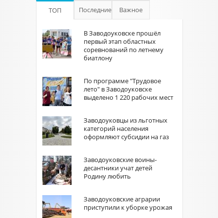
Последние
Важное
ТОП
В Заводоуковске прошёл
первый этап областных
соревнований по летнему
биатлону
По программе "Трудовое
лето" в Заводоуковске
выделено 1 220 рабочих мест
Заводоуковцы из льготных
категорий населения
оформляют субсидии на газ
Заводоуковские воины-
десантники учат детей
Родину любить
Заводоуковские аграрии
приступили к уборке урожая