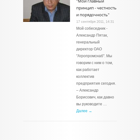
"Мой главный
принцип - честность
и порядочность"
17 сентября 2011, 14:31
Мой собеседник -
Александр Пятак,
генеральный
директор ОАО
"Агропромснаб". Мы
говорим с ним о том,
как работает
коллектив
предприятия сегодня.
– Александр
Борисович, как давно
вы руководите …
Далее →