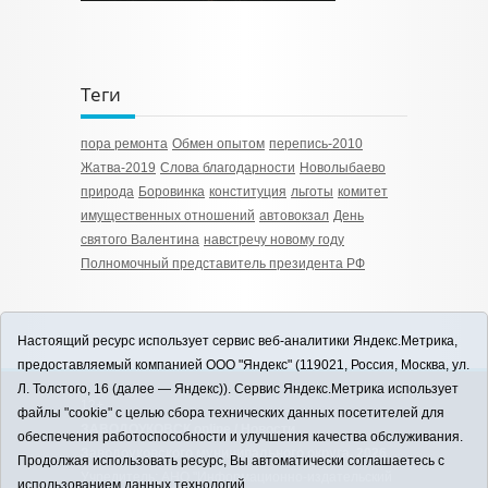
Теги
пора ремонта
Обмен опытом
перепись-2010
Жатва-2019
Слова благодарности
Новолыбаево
природа
Боровинка
конституция
льготы
комитет
имущественных отношений
автовокзал
День
святого Валентина
навстречу новому году
Полномочный представитель президента РФ
Настоящий ресурс использует сервис веб-аналитики Яндекс.Метрика,
предоставляемый компанией ООО "Яндекс" (119021, Россия, Москва, ул.
Л. Толстого, 16 (далее — Яндекс)). Сервис Яндекс.Метрика использует
12+
файлы "cookie" с целью сбора технических данных посетителей для
ЗАВОДОУКОВСК online / Новости
обеспечения работоспособности и улучшения качества обслуживания.
Заводоуковского муниципального округа, 2026
Продолжая использовать ресурс, Вы автоматически соглашаетесь с
Учредитель: АНО "Информационно-издательский
использованием данных технологий.