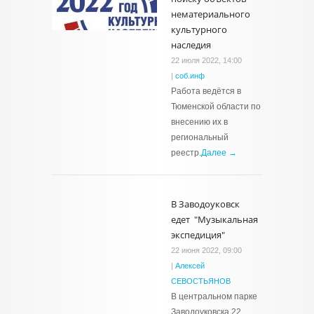
нематериального
культурного
наследия
22 июля 2022, 14:00
|
соб.инф
Работа ведётся в
Тюменской области по
внесению их в
региональный
реестр.
Далее →
В Заводоуковск
едет "Музыкальная
экспедиция"
22 июня 2022, 09:00
|
Алексей
СЕВОСТЬЯНОВ
В центральном парке
Заводоуковска 22