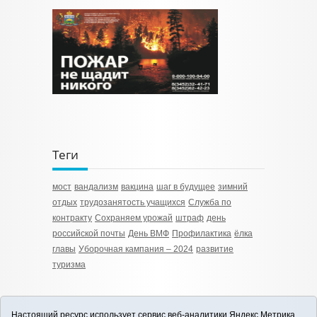
Теги
мост
вандализм
вакцина
шаг в будущее
зимний
отдых
трудозанятость учащихся
Служба по
контракту
Сохраняем урожай
штраф
день
российской почты
День ВМФ
Профилактика
ёлка
главы
Уборочная кампания – 2024
развитие
туризма
Настоящий ресурс использует сервис веб-аналитики Яндекс.Метрика,