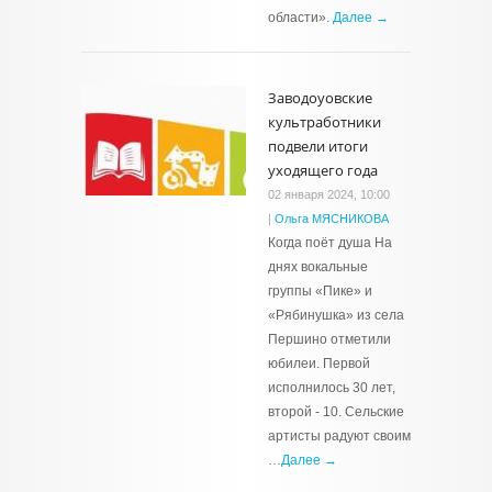
области».
Далее →
Заводоуовские
культработники
подвели итоги
уходящего года
02 января 2024, 10:00
|
Ольга МЯСНИКОВА
Когда поёт душа На
днях вокальные
группы «Пике» и
«Рябинушка» из села
Першино отметили
юбилеи. Первой
исполнилось 30 лет,
второй - 10. Сельские
артисты радуют своим
…
Далее →