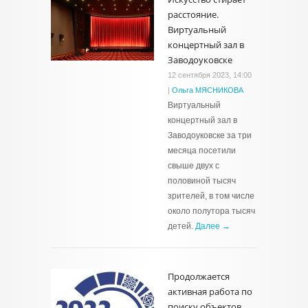
расстояние.
Виртуальный
концертный зал в
Заводоуковске
12 сентября 2023, 14:00
|
Ольга МЯСНИКОВА
Виртуальный
концертный зал в
Заводоуковске за три
месяца посетили
свыше двух с
половиной тысяч
зрителей, в том числе
около полутора тысяч
детей.
Далее →
Продолжается
активная работа по
поиску объектов