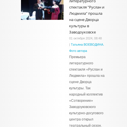
литературного
спектакля "Руслан и
Людмила" прошла
на сцене Дворца
культуры в
Заводоуковске
01 октября 2024, 08:48
|
Татьяна ВОЕВОДИНА.
Фото автора
Премьера
литературного
спектакля «Руслан и
Людмила» прошла на
сцене Дворца
культуры. Так
народный коллектив
«Сотворение»
Заводоуковского
культурно-досугового
центра открыл
театральный сезон.