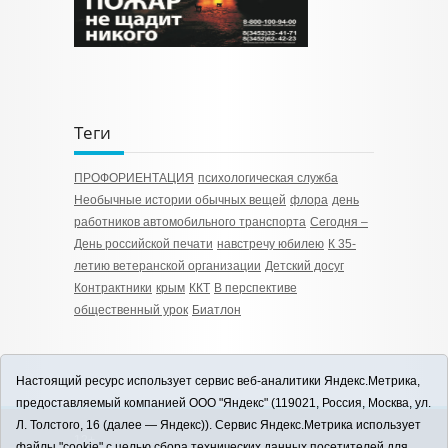
Теги
ПРОФОРИЕНТАЦИЯ
психологическая служба
Необычные истории обычных вещей
флора
день
работников автомобильного транспорта
Сегодня –
День российской печати
навстречу юбилею
К 35-
летию ветеранской организации
Детский досуг
Контрактники
крым
ККТ
В перспективе
общественный урок
Биатлон
Настоящий ресурс использует сервис веб-аналитики Яндекс.Метрика,
предоставляемый компанией ООО "Яндекс" (119021, Россия, Москва, ул.
Л. Толстого, 16 (далее — Яндекс)). Сервис Яндекс.Метрика использует
12+
файлы "cookie" с целью сбора технических данных посетителей для