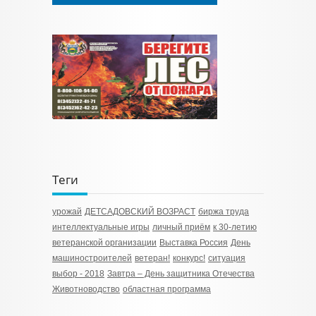
Теги
урожай
ДЕТСАДОВСКИЙ ВОЗРАСТ
биржа труда
интеллектуальные игры
личный приём
к 30-летию
ветеранской организации
Выставка Россия
День
машиностроителей
ветеран!
конкурс!
ситуация
выбор - 2018
Завтра – День защитника Отечества
Животноводство
областная программа