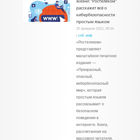
жизни: "Ростелеком"
расскажет всё о
кибербезопасности
простым языком
25 февраля 2022, 09:34
|
соб. инф
«Ростелеком»
представляет
масштабное печатное
издание —
«Прекрасный,
опасный,
кибербезопасный
мир», которая
простым языком
рассказывает о
безопасном
поведении в
интернете. Книга,
рассчитанная на
массового читателя,