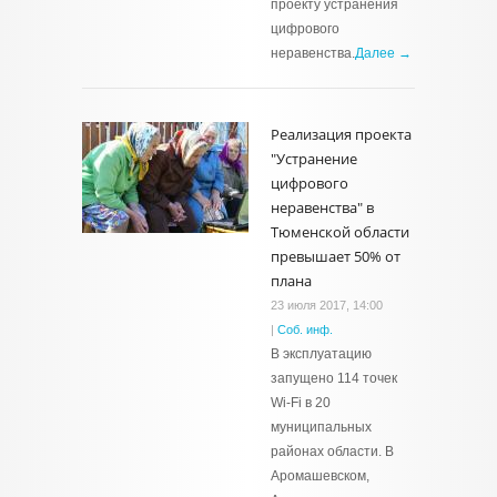
проекту устранения
цифрового
неравенства.
Далее →
Реализация проекта
"Устранение
цифрового
неравенства" в
Тюменской области
превышает 50% от
плана
23 июля 2017, 14:00
|
Соб. инф.
В эксплуатацию
запущено 114 точек
Wi-Fi в 20
муниципальных
районах области. В
Аромашевском,