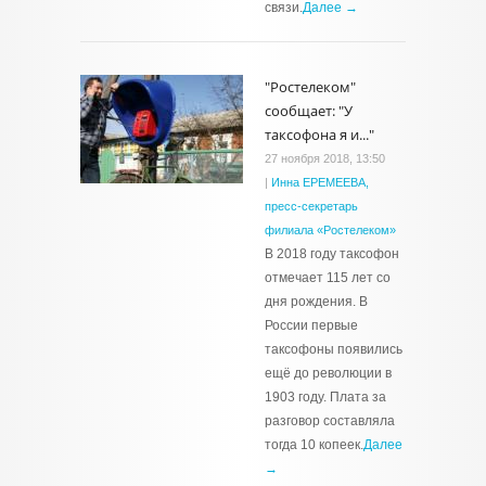
связи.
Далее →
"Ростелеком"
сообщает: "У
таксофона я и..."
27 ноября 2018, 13:50
|
Инна ЕРЕМЕЕВА,
пресс-секретарь
филиала «Ростелеком»
В 2018 году таксофон
отмечает 115 лет со
дня рождения. В
России первые
таксофоны по­явились
ещё до революции в
1903 году. Плата за
разговор составляла
тогда 10 копеек.
Далее
→