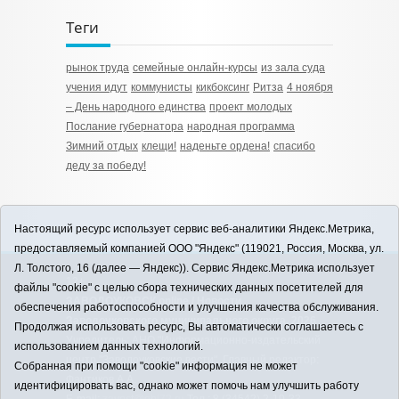
Теги
рынок труда
семейные онлайн-курсы
из зала суда
учения идут
коммунисты
кикбоксинг
Ритза
4 ноября
– День народного единства
проект молодых
Послание губернатора
народная программа
Зимний отдых
клещи!
наденьте ордена!
спасибо
деду за победу!
Настоящий ресурс использует сервис веб-аналитики Яндекс.Метрика,
предоставляемый компанией ООО "Яндекс" (119021, Россия, Москва, ул.
Л. Толстого, 16 (далее — Яндекс)). Сервис Яндекс.Метрика использует
12+
файлы "cookie" с целью сбора технических данных посетителей для
ЗАВОДОУКОВСК online / Новости
обеспечения работоспособности и улучшения качества обслуживания.
Заводоуковского муниципального округа, 2026
Продолжая использовать ресурс, Вы автоматически соглашаетесь с
Учредитель: АНО "Информационно-издательский
использованием данных технологий.
центр "Заводоуковские вести". Главный редактор:
Собранная при помощи "cookie" информация не может
Фантиков А.А.
идентифицировать вас, однако может помочь нам улучшить работу