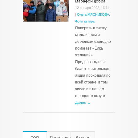
марафон добра!
12 января 2022, 13:11
|
Ольга МЯСНИКОВА.
Фото автора
Поверить в сказку
мальчишкам и
девчонкам ежегодно
помогает «Ёлка
желаний».
Предновогодняя
благотворительная
акция проходила по
всей стране, в том
числе и в нашем
городском округе.
Далее →
Последние
Важное
ТОП