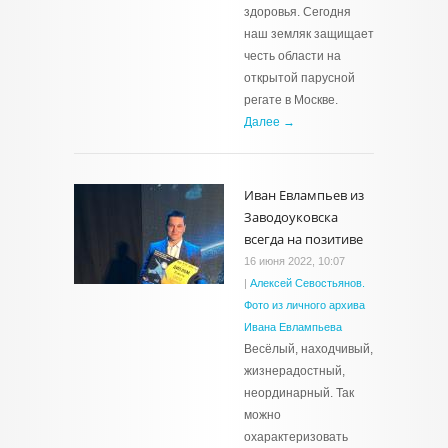
здоровья. Сегодня
наш земляк защищает
честь области на
открытой парусной
регате в Москве.
Далее →
Иван Евлампьев из
Заводоуковска
всегда на позитиве
16 июня 2022, 10:07
|
Алексей Севостьянов.
Фото из личного архива
Ивана Евлампьева
Весёлый, находчивый,
жизнерадостный,
неординарный. Так
можно
охарактеризовать