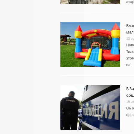
ава
Вла
мал
13 с
Напо
Толь
этом
на 
В З
общ
19 и
Об о
орг