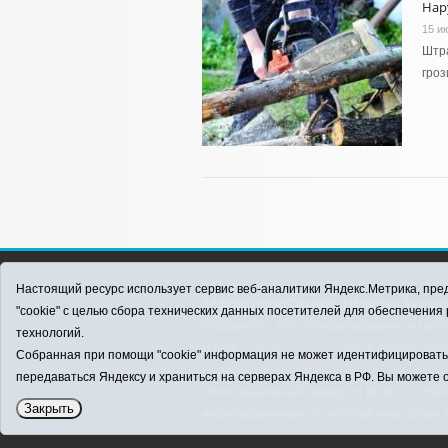
Нару
15 и
Штра
гроз
12+
Настоящий ресурс использует сервис веб-аналитики Яндекс.Метрика, пред
ЗАВОДОУКОВСК online / Новости Заводоу
"cookie" с целью сбора технических данных посетителей для обеспечени
Учредитель: АНО "Информационно-издатель
технологий.
E-mail:
zavest@obl72.ru
Тел.: 8 (34542) 2-1
Собранная при помощи "cookie" информация не может идентифицировать в
Политика оператора
передаваться Яндексу и храниться на серверах Яндекса в РФ. Вы можете о
Регистрационный номер Эл № ФС 77-66397 
Закрыть
информационных технологий и массовых 