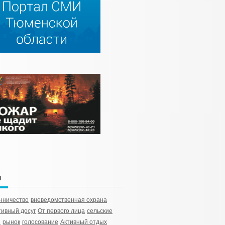
и
нничество
вневедомственная охрана
ивный досуг
От первого лица
сельские
ы
рынок
голосование
Активный отдых