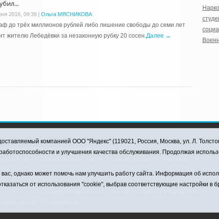
бил...
Нарко
юня 2016, 09:39
|
Ольга МЯСНИКОВА
студе
ф до трёх миллионов рублей либо лишение свободы до семи лет
соци
ит жителю Лебедёвки за незаконную рубку 20 сосен.
Далее →
Военн
оставляемый компанией ООО "Яндекс" (119021, Россия, Москва, ул. Л. Толсто
ковского муниципального округа, 2026
я работоспособности и улучшения качества обслуживания. Продолжая использ
ский центр "Заводоуковские вести". Главный редактор: Фантиков А.А.
0-33
ас, однако может помочь нам улучшить работу сайта. Информация об использ
тказаться от использования "cookie", выбрав соответствующие настройки в 
от 14.07.2016г. выдан Федеральной службой по надзору в сфере связи,
коммуникаций (Роскомнадзор)