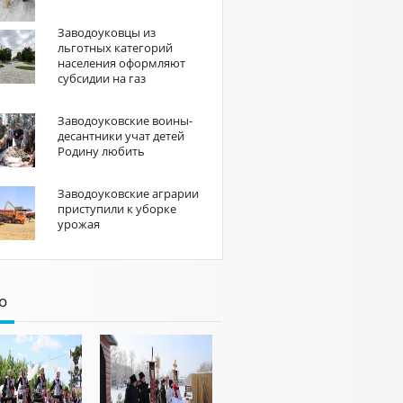
Заводоуковцы из
льготных категорий
населения оформляют
субсидии на газ
Заводоуковские воины-
десантники учат детей
Родину любить
Заводоуковские аграрии
приступили к уборке
урожая
о