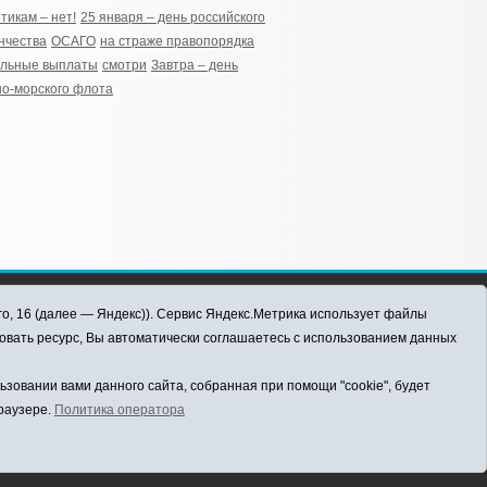
тикам – нет!
25 января – день российского
нчества
ОСАГО
на страже правопорядка
альные выплаты
смотри
Завтра – день
о-морского флота
го, 16 (далее — Яндекс)). Сервис Яндекс.Метрика использует файлы
овать ресурс, Вы автоматически соглашаетесь с использованием данных
овании вами данного сайта, собранная при помощи "cookie", будет
браузере.
Политика оператора