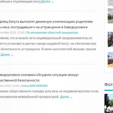
рийным и подлежащим сносу.
Далее →
делец батута выплатит денежную компенсацию родителям
ьчика, пострадавшего на аттракционе в Заводоуковске
ентября 2019, 12:42
|
По материалам областной прокуратуры
мним, что в начале лета индивидуальный предприниматель из
ятти установил в центре города надувной батут, не обеспечив при
 безопасность аттракциона. В июне шестилетний мальчик, прыгая
…
Далее →
аводоуковске силовики обсудили ситуацию вокруг
ественной безопасности
Фот
юня 2019, 23:00
|
Ольга МЯСНИКОВА
хране общественного порядка шла речь на недавнем круглом столе,
анизованном межрайонной прокуратурой.
Далее →