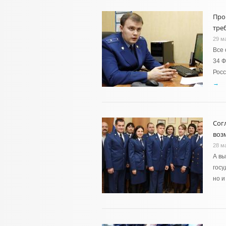
Про
тре
29 м
Все 
34 Ф
Росс
→
Сог
воз
28 м
А вы
госу
но 