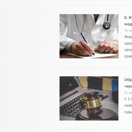
Б. 
мед
31 м
Феде
здор
орга
пра
Обр
чер
31 м
С 1 
заяв
суд