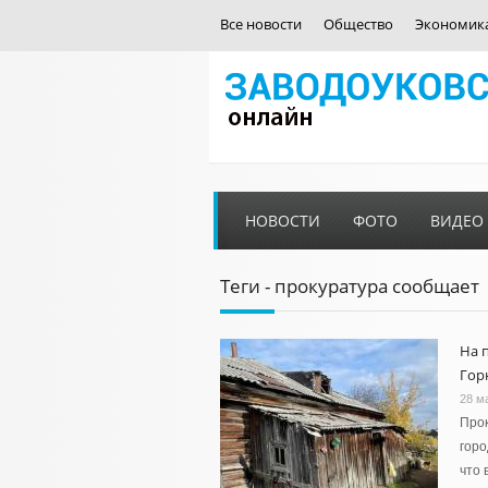
Все новости
Общество
Экономик
НОВОСТИ
ФОТО
ВИДЕО
Теги - прокуратура сообщает
На 
Гор
28 м
Прок
горо
что 