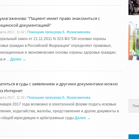
Жумагаженова: "Пациент имеет право знакомиться с
ицинской документацией"
арта 2017, 11:42
|
Помощник прокурора Б. Жумагаженова
ральный закон от 21.11.2011 N 323-ФЗ "Об основах охраны
овья граждан в Российской Федерации" определяет правовые,
низационные и экономические основы охраны здоровья граждан;
ва и …
Далее →
атиться в суды с заявлением и другими документами можно
ез Интернет
арта 2017, 11:32
|
Помощник прокурора Б. Жумагаженова
января 2017 года возможно в электронной форме подать исковые
ления, ходатайства, жалобы, представления и другие документы в
ы общей юрисдикции и арбитражные суды.
Далее →