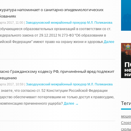
куратура напоминает о санитарно-эпидемиологических
бованиях
арта 2017, 11:00
|
Заводоуковский межрайонный прокурор М.Л. Поликанова
обучающиеся образовательных организаций в соответствии со ст.
едерального закона от 29.12.2012 N 273-ФЗ "Об образовании в
ийской Федерации" имеют право на охрану жизни и здоровья.
Далее
ласно Гражданскому кодексу РФ, причинённый вред подлежит
мещению
арта 2017, 10:59
|
Заводоуковский межрайонный прокурор М.Л. Поликанова
 знаете, что согласно ст. 52 Конституции Российской Федерации
дарство обеспечивает потерпевшим не только доступ к правосудию,
Тег
и компенсацию причиненного ущерба?
Далее →
моше
Спорт
сход