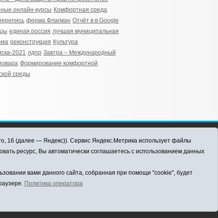
ные онлайн-курсы
Комфортная среда
перепись
ферма Флагман
Отчёт в в Google
ицы
единая россия
лучшая муниципальная
ика
реконструкция
Культура
ска-2021
лдпр
Завтра – Международный
повара
Формирование комфортной
ской среды
го, 16 (далее — Яндекс)). Сервис Яндекс.Метрика использует файлы
овать ресурс, Вы автоматически соглашаетесь с использованием данных
овании вами данного сайта, собранная при помощи "cookie", будет
браузере.
Политика оператора