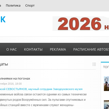
а
Политика
Спорт
О НАС
КОНТАКТЫ
РЕКЛАМА
РАСПИСАНИЕ АВТОБ
даты
ТО
олниями на погонах
ктября 2016, 18:00
ксей СЕВОСТЬЯНОВ, научный сотрудник Заводоуковского музея
еменные войска связи остаются одними из самых технически
винутых родов Вооружённых сил. За пультами спутниковых и
йных станций вместе с мужчинами служат женщины-