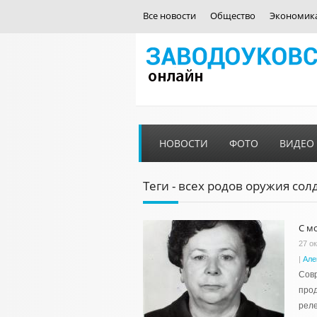
Все новости
Общество
Экономик
НОВОСТИ
ФОТО
ВИДЕО
Теги - всех родов оружия сол
С м
27 о
|
Але
Совр
прод
реле