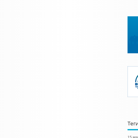
Тег
15 ма