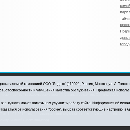
семей
парк
табл
практ
Подпи
день 
город
оставляемый компанией ООО "Яндекс" (119021, Россия, Москва, ул. Л. Толсто
ковского муниципального округа, 2026
я работоспособности и улучшения качества обслуживания. Продолжая использ
ский центр "Заводоуковские вести". Главный редактор: Фантиков А.А.
0-33
ас, однако может помочь нам улучшить работу сайта. Информация об использ
тказаться от использования "cookie", выбрав соответствующие настройки в 
от 14.07.2016г. выдан Федеральной службой по надзору в сфере связи,
коммуникаций (Роскомнадзор)