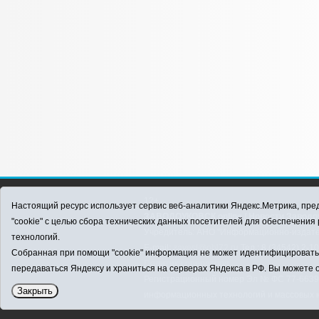
12+
Настоящий ресурс использует сервис веб-аналитики Яндекс.Метрика, пред
ЗАВОДОУКОВСК online / Новости Заводоу
"cookie" с целью сбора технических данных посетителей для обеспечени
Учредитель: АНО "Информационно-издатель
технологий.
E-mail:
zavest@obl72.ru
Тел.: 8 (34542) 2-1
Собранная при помощи "cookie" информация не может идентифицировать в
Политика оператора
передаваться Яндексу и храниться на серверах Яндекса в РФ. Вы можете о
Регистрационный номер Эл № ФС 77-66397 
Закрыть
информационных технологий и массовых 