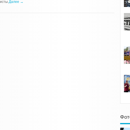
исты.
Далее →
Фот