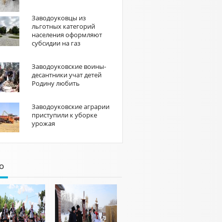
Заводоуковцы из
льготных категорий
населения оформляют
субсидии на газ
Заводоуковские воины-
десантники учат детей
Родину любить
Заводоуковские аграрии
приступили к уборке
урожая
о