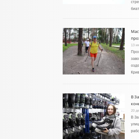
стре
биат
Мас
про
13 и
Прох
заво
оздо
Кри
В З
кон
20 д
В За
улиц
рабо