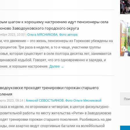
рым шагом к хорошему настроению идут пенсионеры села
юново Заводоуковского городского округа
оября 2023, 10:00
|
Ольга МЯСНИКОВА. Фото автора
м, что движение – это жизнь, пенсионеры из Горюново убеждены на
процентов. Три раза в неделю, а то и чаще, участники группы
овья, которая существует в селе полтора десятка лет, занимаются
динавской ходьбой. Говорят, что это одновременно и зарядка, и
ение, и хорошее настроение.
Далее →
аводоуковске проходят тренировки горожан старшего
оления
арта 2023, 09:14
|
Алексей СЕВОСТЬЯНОВ. Фото Ольги Мясниковой
раза в неделю, по вторникам и четвергам, в центре физкультурно-
ровительной работы по месту жительства «Ритм» в Заводоуковске
одят тренировки горожан старшего поколения. Разбившись на две
нды, они азартно ведут спортивные баталии на волейбольной