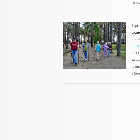
пло
Пре
ска
16 и
|
Оль
Не т
«да»
спор
убеж