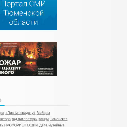
и
ура
«Письмо солдату»
Выборы
натора
год литературы
танцы
Тюменская
ть
ПРОФОРИЕНТАЦИЯ
Дела музейные