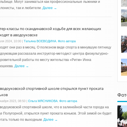
льбище. Могут заниматься как профессиональные лыжники и
лонисты, так и любители.
Далее →
тер-классы по скандинавской ходьбе для всех желающих
ходят в аводоуковске
юля 2024, 10:00
|
Татьяна ВОЕВОДИНА. Фото автора
одят они раз в месяц. О полезном виде спорта в минувшую пятницу
доуковцам рассказала инструктор-методист центра физкультурно-
ровительной работы по месту жительства «Ритм» Инна
вошеева.
Далее →
аводоуковской спортивной школе открылся пункт проката
Фот
ьков
екабря 2023, 08:50
|
Ольга МЯСНИКОВА. Фото автора
водоуковской спортивной школе, что в залинейной части города на
е Полугорной, открылся пункт проката коньков. Этой зимой он будет
тать только по выходным.
Далее →