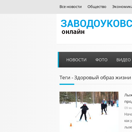
Все новости
Общество
Экономик
НОВОСТИ
ФОТО
ВИДЕО
Теги - Здоровый образ жизни
Лыж
про
09 м
Нача
как 
лыж