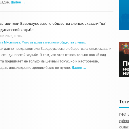
щадке.
Далее →
дставители Заводоуковского общества слепых сказали "да"
ндинавской ходьбе
юня 2022, 10:06
га Мясникова. Фото из архива местного общества слепых
ак давно представители Заводоуковского общества слепых сказали
 скандинавской ходьбе. В том, что этот относительно новый вид
та поднимает не только мышечный тонус, но и настроение,
дать инвалидов по зрению было не нужно.
Далее →
Тег
ГФИ
губер
облас