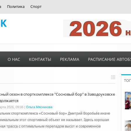
а
Политика
Спорт
О НАС
КОНТАКТЫ
РЕКЛАМА
РАСПИСАНИЕ АВТОБ
ТО
ный сезон в спорткомплексе "Сосновый бор" в Заводоуковске
должается
арта 2026, 09:06
|
Ольга Мясникова
льник спорткомплекса «Сосновый бор» Дмитрий Воробьёв иначе
уникальным этот спортивный объект не называет. Здесь хорошая
ная трасса с оптимальным перепадом высот и современное