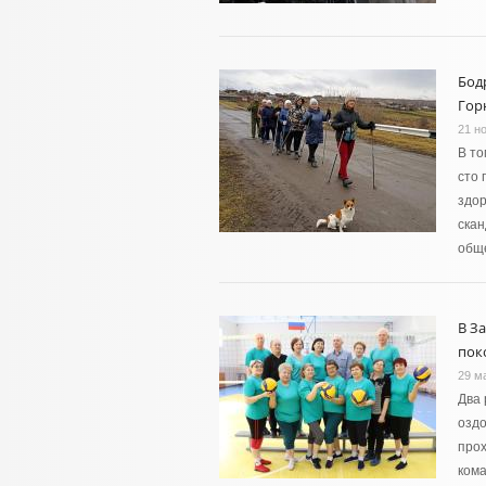
Бод
Гор
21 н
В то
сто 
здор
скан
общ
В З
пок
29 м
Два 
оздо
прох
кома