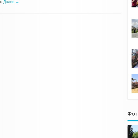
к.
Далее →
Фот