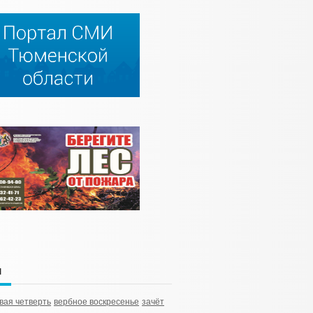
и
вая четверть
вербное воскресенье
зачёт