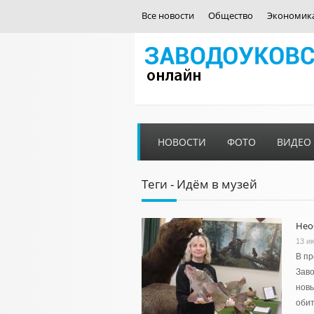
Все новости
Общество
Экономик
НОВОСТИ
ФОТО
ВИДЕО
Теги - Идём в музей
Нео
13 и
В пр
Заво
новы
обит