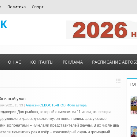
а
Политика
Спорт
О НАС
КОНТАКТЫ
РЕКЛАМА
РАСПИСАНИЕ АВТОБ
ТО
бычный улов
юля 2021, 13:33
|
Алексей СЕВОСТЬЯНОВ. Фото автора
еддверии Дня рыбака, который отмечается 11 июля, коллекции
доуковского краеведческого музея пополнились сразу семью
ми экспонатами – чучелами представителей фауны. В их числе два
ателя тюменских рек и озёр – краснопёрый окунь и громадный