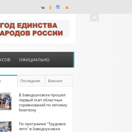
УСОВ
ОФИЦИАЛЬНО
Последние
Важное
П
В Заводоуковске прошёл
первый этап областных
соревнований по летнему
биатлону
По программе "Трудовое
лето" в Заводоуковске