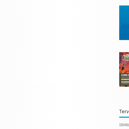
Тег
трудо