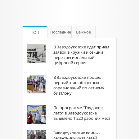
Последние
Важное
ТОП
В Заводоуковске идёт приём
заявок в кружки и секции
через региональный
цифровой сервис
В Заводоуковске прошёл
первый этап областных
соревнований по летнему
биатлону
По программе "Трудовое
лето" в Заводоуковске
выделено 1 220 рабочих мест
Заводоуковские воины-
десантники учат детей