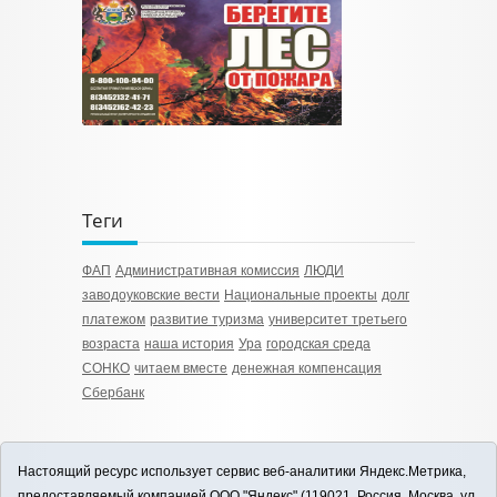
Теги
ФАП
Административная комиссия
ЛЮДИ
заводоуковские вести
Национальные проекты
долг
платежом
развитие туризма
университет третьего
возраста
наша история
Ура
городская среда
СОНКО
читаем вместе
денежная компенсация
Сбербанк
Настоящий ресурс использует сервис веб-аналитики Яндекс.Метрика,
предоставляемый компанией ООО "Яндекс" (119021, Россия, Москва, ул.