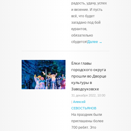
радость, удачу, успех
и везение. И пусть
всё, что будет
загадано под бой
курантов,
обязательно
сбудется!
Далее →
Ёлки главы
городского округа
прошли во Дворце
культуры в
Заводоуковске
31 декабря 2022, 10:00
|
Алексей
СЕВОСТЬЯНОВ
На праздник были
приглашены более
700 ребят. Это