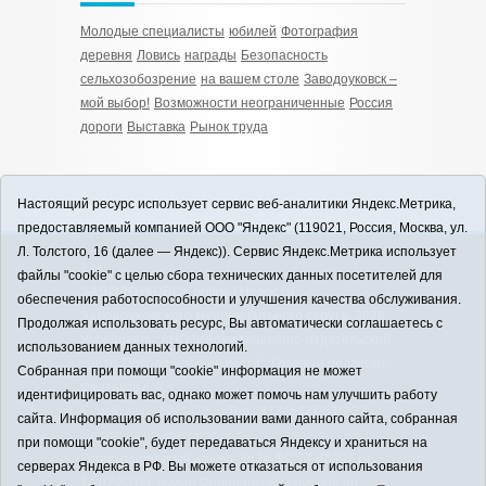
Молодые специалисты
юбилей
Фотография
деревня
Ловись
награды
Безопасность
сельхозобозрение
на вашем столе
Заводоуковск –
мой выбор!
Возможности неограниченные
Россия
дороги
Выставка
Рынок труда
Настоящий ресурс использует сервис веб-аналитики Яндекс.Метрика,
предоставляемый компанией ООО "Яндекс" (119021, Россия, Москва, ул.
Л. Толстого, 16 (далее — Яндекс)). Сервис Яндекс.Метрика использует
12+
файлы "cookie" с целью сбора технических данных посетителей для
ЗАВОДОУКОВСК online / Новости
обеспечения работоспособности и улучшения качества обслуживания.
Заводоуковского муниципального округа, 2026
Продолжая использовать ресурс, Вы автоматически соглашаетесь с
Учредитель: АНО "Информационно-издательский
использованием данных технологий.
центр "Заводоуковские вести". Главный редактор:
Собранная при помощи "cookie" информация не может
Фантиков А.А.
идентифицировать вас, однако может помочь нам улучшить работу
E-mail:
zavest@obl72.ru
Тел.: 8 (34542) 2-10-33
сайта. Информация об использовании вами данного сайта, собранная
Политика оператора
при помощи "cookie", будет передаваться Яндексу и храниться на
Регистрационный номер Эл № ФС 77-66397 от
серверах Яндекса в РФ. Вы можете отказаться от использования
14.07.2016г. выдан Федеральной службой по