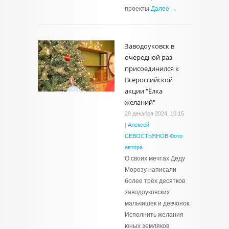
проекты.
Далее →
Заводоуковск в
очередной раз
присоединился к
Всероссийской
акции "Ёлка
желаний"
29 декабря 2024, 10:15
|
Алексей
СЕВОСТЬЯНОВ Фото
автора
О своих мечтах Деду
Морозу написали
более трёх десятков
заводоуковских
мальчишек и девчонок.
Исполнить желания
юных земляков