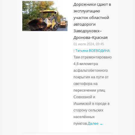
Дорожники сдают в
эксплуатацию
участок областной
автодороги
Заводоуковск–
Дронова–Красная
01 июля 2024, 09:45
|
Татьяна ВОЕВОДИНА
Там отремонтировано
4,8 километра
асфальтобетонного
покрытия на пути от
светофора на
пересечении улиц
Совхозной и
Ишимской в городе в
сторону сельских
населённых
пунктов.
Далее →