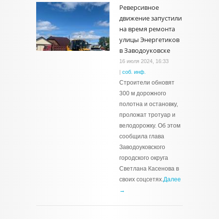
Реверсивное
движение запустили
на время ремонта
улицы Энергетиков
в Заводоуковске
16 июля 2024, 16:33
|
соб. инф.
Строители обновят
300 м дорожного
полотна и остановку,
проложат тротуар и
велодорожку. Об этом
сообщила глава
Заводоуковского
городского округа
Светлана Касенова в
своих соцсетях.
Далее
→