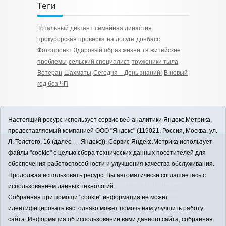
Теги
Тотальный диктант
семейная династия
прокурорская проверка
на досуге
донбасс
Фотопроект
Здоровый образ жизни
тв
житейские
проблемы
сельский специалист
труженики тыла
Ветеран
Шахматы
Сегодня – День знаний!
В новый
год без ЧП
Настоящий ресурс использует сервис веб-аналитики Яндекс.Метрика,
предоставляемый компанией ООО "Яндекс" (119021, Россия, Москва, ул.
Л. Толстого, 16 (далее — Яндекс)). Сервис Яндекс.Метрика использует
12+
файлы "cookie" с целью сбора технических данных посетителей для
ЗАВОДОУКОВСК online / Новости
обеспечения работоспособности и улучшения качества обслуживания.
Заводоуковского муниципального округа, 2026
Продолжая использовать ресурс, Вы автоматически соглашаетесь с
Учредитель: АНО "Информационно-издательский
использованием данных технологий.
центр "Заводоуковские вести". Главный редактор:
Собранная при помощи "cookie" информация не может
Фантиков А.А.
идентифицировать вас, однако может помочь нам улучшить работу
E-mail:
zavest@obl72.ru
Тел.: 8 (34542) 2-10-33
сайта. Информация об использовании вами данного сайта, собранная