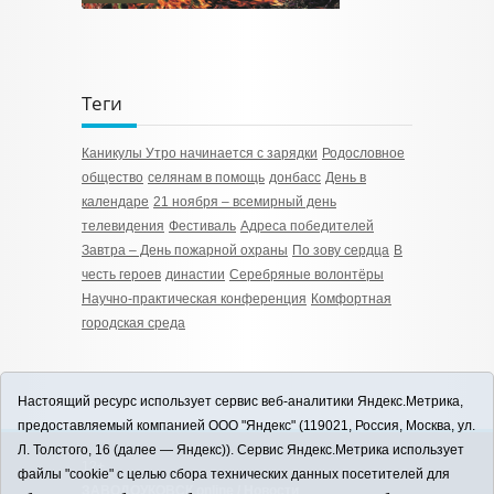
Теги
Каникулы Утро начинается с зарядки
Родословное
общество
селянам в помощь
донбасс
День в
календаре
21 ноября – всемирный день
телевидения
Фестиваль
Адреса победителей
Завтра – День пожарной охраны
По зову сердца
В
честь героев
династии
Серебряные волонтёры
Научно-практическая конференция
Комфортная
городская среда
Настоящий ресурс использует сервис веб-аналитики Яндекс.Метрика,
предоставляемый компанией ООО "Яндекс" (119021, Россия, Москва, ул.
Л. Толстого, 16 (далее — Яндекс)). Сервис Яндекс.Метрика использует
12+
файлы "cookie" с целью сбора технических данных посетителей для
ЗАВОДОУКОВСК online / Новости