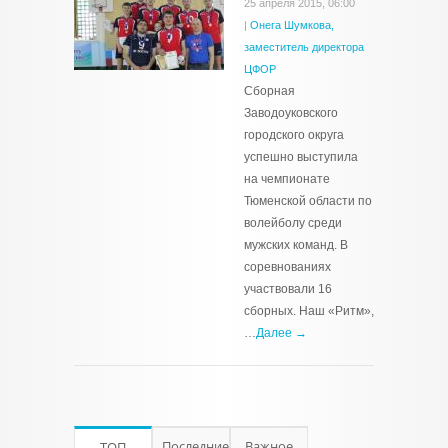
25 апреля 2015, 06:00
|
Онега Шумкова,
заместитель директора
ЦФОР
Сборная
Заводоуковского
городского округа
успешно выступила
на чемпионате
Тюменской области по
волейболу среди
мужских команд. В
соревнованиях
участвовали 16
сборных. Наш «Ритм»,
…
Далее →
Последние
Важное
ТОП