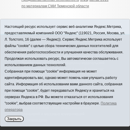
по материалам СМИ Тюменской области
Настоящий ресурс использует сервис веб-аналитики Яндекс.Метрика,
предоставляемый компанией ООО "Яндекс" (119021, Россия, Москва, ул.
Л. Толстого, 16 (далее — Яндекс)). Сервис Яндекс.Метрика использует
12+
файлы "cookie" с целью сбора технических данных посетителей для
ЗАВОДОУКОВСК online / Новости
обеспечения работоспособности и улучшения качества обслуживания.
Заводоуковского муниципального округа, 2026
Продолжая использовать ресурс, Вы автоматически соглашаетесь с
Учредитель: АНО "Информационно-издательский
использованием данных технологий.
центр "Заводоуковские вести". Главный редактор:
Собранная при помощи "cookie" информация не может
Фантиков А.А.
идентифицировать вас, однако может помочь нам улучшить работу
E-mail:
zavest@obl72.ru
Тел.: 8 (34542) 2-10-33
сайта. Информация об использовании вами данного сайта, собранная
Политика оператора
при помощи "cookie", будет передаваться Яндексу и храниться на
Регистрационный номер Эл № ФС 77-66397 от
серверах Яндекса в РФ. Вы можете отказаться от использования
14.07.2016г. выдан Федеральной службой по
"cookie", выбрав соответствующие настройки в браузере.
Политика
надзору в сфере связи, информационных
оператора
технологий и массовых коммуникаций
Закрыть
(Роскомнадзор)