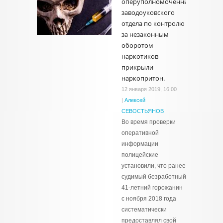
оперуполномоченные
заводоуковского
отдела по контролю
за незаконным
оборотом
наркотиков
прикрыли
наркопритон.
12 января 2019, 16:00
|
Алексей
СЕВОСТЬЯНОВ
Во время проверки
оперативной
информации
полицейские
установили, что ранее
судимый безработный
41-летний горожанин
с ноября 2018 года
систематически
предоставлял свой