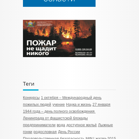
Теги
Конкурсы
1 октября – Международный день
пожилых людей
учение
Наука и жизнь
27 января
1944 года – день полного освобождения
Ленинграда от фашистской блокады
предприниматели
вода
доступное жильё
Лыжные
гонки
родословная
День России
Продовольственная безопасность
МФЦ
жатва-2015