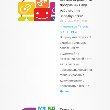
программы ПФДО
работают и в
Заводоуковске
28 октября 2022, 09:00
|
Подготовила Татьяна
ВОЕВОДИНА
В городском округе с 3
октября принимают
заявления от
родителей на
включение детей с пяти
лет в систему
персонифицированного
финансирования
дополнительного
образования (ПФДО).
Далее →
Появился