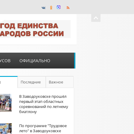
УСОВ
ОФИЦИАЛЬНО
Последние
Важное
П
В Заводоуковске прошёл
первый этап областных
соревнований по летнему
биатлону
По программе "Трудовое
лето" в Заводоуковске