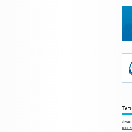
Тег
Люди
весёл