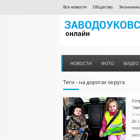
Все новости
Общество
Экономик
НОВОСТИ
ФОТО
ВИДЕО
Теги - на дорогах округа
Сот
"Ав
11 ф
До 1
пере
расс