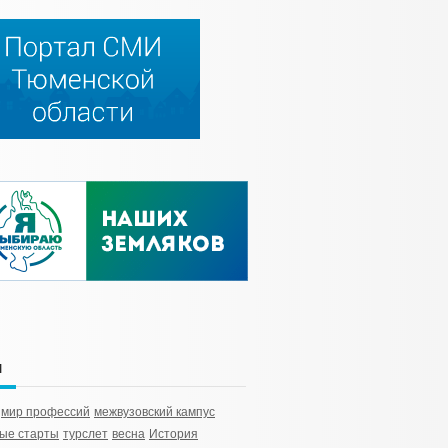
и
мир профессий
межвузовский кампус
ые старты
турслет
весна
История