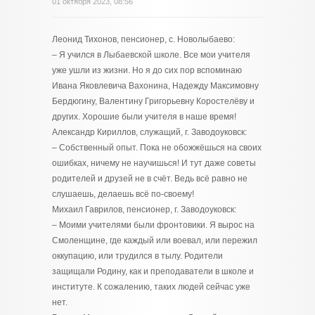
01 октября 2023, 08:56
Леонид Тихонов, пенсионер, с. Новолыбаево:
– Я учился в Лыбаевской школе. Все мои учителя
уже ушли из жизни. Но я до сих пор вспоминаю
Ивана Яковлевича Вахонина, Надежду Максимовну
Бердюгину, Валентину Григорьевну Коростелёву и
других. Хорошие были учителя в наше время!
Александр Кириллов, служащий, г. Заводоуковск:
– Собственный опыт. Пока не обожжёшься на своих
ошибках, ничему не научишься! И тут даже советы
родителей и друзей не в счёт. Ведь всё равно не
слушаешь, делаешь всё по-своему!
Михаил Гаврилов, пенсионер, г. Заводоуковск:
– Моими учителями были фронтовики. Я вырос на
Смоленщине, где каждый или воевал, или пережил
оккупацию, или трудился в тылу. Родители
защищали Родину, как и преподаватели в школе и
институте. К сожалению, таких людей сейчас уже
нет.