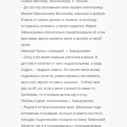
Галина Метлева, пенсионерка, п. Лесной:
– До сих пор вспоминаю свою первую учительницу
Марию Афанасьевну Васильеву, хорошую и добрую.
Я жила от школы далеко и, бывало, в непогоду
оставалась ночевать у своего педагога. Мария
Афанасьевна обязательно предупреждала об этом
мою маму, вкусно кормила меня и делала со мной
уроки.
Николай Чупин, служащий, г. Заводоуковск:
– Отец стал моим главным учителем в жизни. В
детстве я получал от него подзатыльники, а когда
подрос, – мудрые советы. Он научил меня всему:
подключать розетку, ремонтировать автомобиль,
мыть пол, вкусно готовить шашлык... Сейчас мне
уже за 40, но, если у меня случаются какие-то
проблемы, то я первым делом иду к отцу.
Любовь Савчук, пенсионерка, г. Заводоуковск:
– Родом я из Красноярского края. Школьные годы
вспоминаю отрывками. Больше в памяти институт,
поездки студенческим отрядом на север Тюменской
области, где я и познакомилась с будущим мужем.