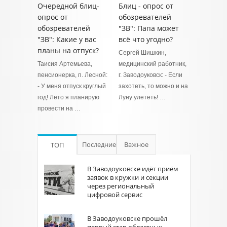
Очередной блиц-
Блиц - опрос от
опрос от
обозревателей
обозревателей
"ЗВ": Папа может
"ЗВ": Какие у вас
всё что угодно?
планы на отпуск?
Сергей Шишкин,
Таисия Артемьева,
медицинский работник,
пенсионерка, п. Лесной:
г. Заводоуковск: - Если
- У меня отпуск круглый
захотеть, то можно и на
год! Лето я планирую
Луну улететь! …
провести на …
Последние
Важное
ТОП
В Заводоуковске идёт приём
заявок в кружки и секции
через региональный
цифровой сервис
В Заводоуковске прошёл