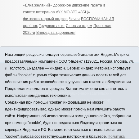
«Ёлка желаний»
дорожное движение
газета
в
совете ветеранов
АУК МО ЗГО «ЗБЦ»
фитосанитарный надзор
Чечня
ВОСПОМИНАНИЯ
орлёнок
Трудовое лето
С новым годом
Провожая
2025-й
Вперёд за здоровьем!
Настоящий ресурс использует сервис веб-аналитики Яндекс.Метрика,
предоставляемый компанией ООО "Яндекс" (119021, Россия, Москва, ул.
Л. Толстого, 16 (далее — Яндекс)). Сервис Яндекс.Метрика использует
12+
файлы "cookie" с целью сбора технических данных посетителей для
ЗАВОДОУКОВСК online / Новости
обеспечения работоспособности и улучшения качества обслуживания.
Заводоуковского муниципального округа, 2026
Продолжая использовать ресурс, Вы автоматически соглашаетесь с
Учредитель: АНО "Информационно-издательский
использованием данных технологий.
центр "Заводоуковские вести". Главный редактор:
Собранная при помощи "cookie" информация не может
Фантиков А.А.
идентифицировать вас, однако может помочь нам улучшить работу
E-mail:
zavest@obl72.ru
Тел.: 8 (34542) 2-10-33
сайта. Информация об использовании вами данного сайта, собранная
Политика оператора
при помощи "cookie", будет передаваться Яндексу и храниться на
Регистрационный номер Эл № ФС 77-66397 от
серверах Яндекса в РФ. Вы можете отказаться от использования
14.07.2016г. выдан Федеральной службой по
"cookie", выбрав соответствующие настройки в браузере.
Политика