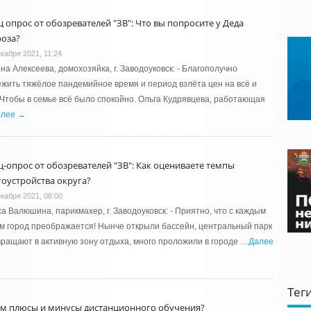
ц опрос от обозревателей "ЗВ": Что вы попросите у Деда
оза?
екабря 2021, 11:24
на Алексеева, домохозяйка, г. Заводоуковск: - Благополучно
жить тяжёлое пандемийное время и период взлёта цен на всё и
 Чтобы в семье всё было спокойно. Ольга Кудрявцева, работающая
алее →
ц-опрос от обозревателей "ЗВ": Как оцениваете темпы
гоустройства округа?
екабря 2021, 08:00
а Валюшина, парикмахер, г. Заводоуковск: - Приятно, что с каждым
м город преображается! Нынче открыли бассейн, центральный парк
ращают в активную зону отдыха, много проложили в городе …
Далее
Тег
ём плюсы и минусы дистанционного обучения?