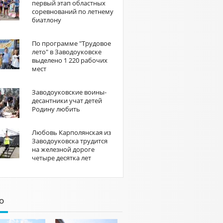
первый этап областных
соревнований по летнему
биатлону
По программе "Трудовое
лето" в Заводоуковске
выделено 1 220 рабочих
мест
Заводоуковские воины-
десантники учат детей
Родину любить
Любовь Карполянская из
Заводоуковска трудится
на железной дороге
четыре десятка лет
о