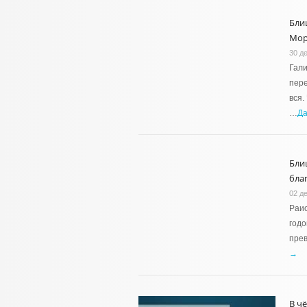
Бли
Мор
30 д
Гали
пере
вся.
…
Д
Бли
бла
02 д
Раис
годо
прев
→
В ч