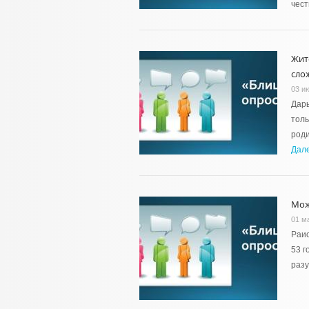
чест
Жит
сло
03 и
Дарь
толь
роди
Дал
Мож
01 м
Раис
53 г
разу