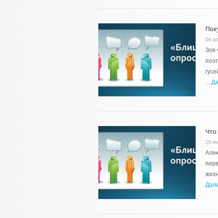
Пок
04 а
Зоя 
поэт
гусе
…
Д
Что
25 я
Алек
перв
жизн
Дал