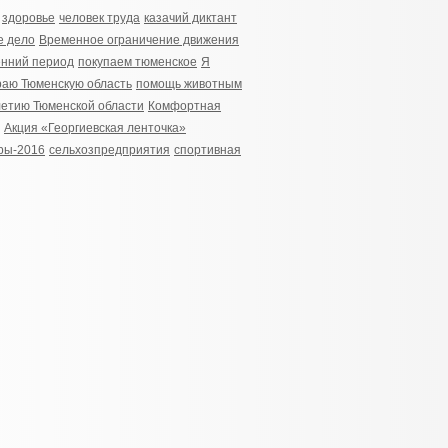
здоровье
человек труда
казачий диктант
е дело
Временное ограничение движения
енний период
покупаем тюменское
Я
аю Тюменскую область
помощь животным
летию Тюменской области
Комфортная
Акция «Георгиевская ленточка»
ры-2016
сельхозпредприятия
спортивная