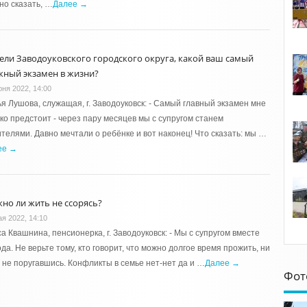
но сказать, …
Далее →
ели Заводоуковского городского округа, какой ваш самый
жный экзамен в жизни?
юня 2022, 14:00
я Лушова, служащая, г. Заводоуковск: - Самый главный экзамен мне
ко предстоит - через пару месяцев мы с супругом станем
телями. Давно мечтали о ребёнке и вот наконец! Что сказать: мы …
ее →
но ли жить не ссорясь?
ая 2022, 14:10
а Квашнина, пенсионерка, г. Заводоуковск: - Мы с супругом вместе
ода. Не верьте тому, кто говорит, что можно долгое время прожить, ни
 не поругавшись. Конфликты в семье нет-нет да и …
Далее →
Фот