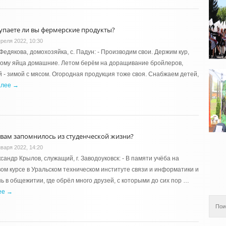
упаете ли вы фермерские продукты?
преля 2022, 10:30
Федякова, домохозяйка, с. Падун: - Производим свои. Держим кур,
ому яйца домашние. Летом берём на доращивание бройлеров,
й - зимой с мясом. Огородная продукция тоже своя. Снабжаем детей,
алее →
 вам запомнилось из студенческой жизни?
нваря 2022, 14:20
сандр Крылов, служащий, г. Заводоуковск: - В памяти учёба на
ом курсе в Уральском техническом институте связи и информатики и
ь в общежитии, где обрёл много друзей, с которыми до сих пор …
ее →