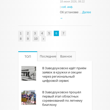
18 июня 2026, 08:22
|
соб. инф.
Об установке …
Далее
→
1
2
3
4
5
6
7
8
9
10
Последние
Важное
ТОП
В Заводоуковске идёт приём
заявок в кружки и секции
через региональный
цифровой сервис
В Заводоуковске прошёл
первый этап областных
соревнований по летнему
биатлону