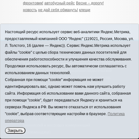
фронтовик!
автобусный рейс
Весне – дорогу!
новость
не дай себя обмануть!
клещи
Настоящий ресурс использует сервис веб-аналитики Яндекс.Метрика,
предоставляемый компанией ООО "Яндекс" (119021, Россия, Москва, ул.
Л. Толстого, 16 (далее — Яндекс)). Сервис Яндекс.Метрика использует
12+
файлы "cookie" с целью сбора технических данных посетителей для
ЗАВОДОУКОВСК online / Новости
обеспечения работоспособности и улучшения качества обслуживания.
Заводоуковского муниципального округа, 2026
Продолжая использовать ресурс, Вы автоматически соглашаетесь с
Учредитель: АНО "Информационно-издательский
использованием данных технологий.
центр "Заводоуковские вести". Главный редактор:
Собранная при помощи "cookie" информация не может
Фантиков А.А.
идентифицировать вас, однако может помочь нам улучшить работу
E-mail:
zavest@obl72.ru
Тел.: 8 (34542) 2-10-33
сайта. Информация об использовании вами данного сайта, собранная
Политика оператора
при помощи "cookie", будет передаваться Яндексу и храниться на
Регистрационный номер Эл № ФС 77-66397 от
серверах Яндекса в РФ. Вы можете отказаться от использования
14.07.2016г. выдан Федеральной службой по
"cookie", выбрав соответствующие настройки в браузере.
Политика
надзору в сфере связи, информационных
оператора
технологий и массовых коммуникаций
Закрыть
(Роскомнадзор)