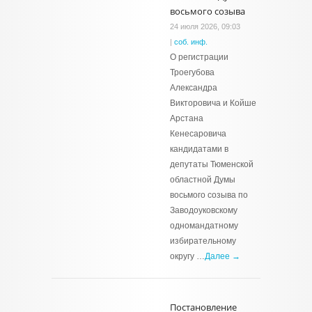
восьмого созыва
24 июля 2026, 09:03
|
соб. инф.
О регистрации
Троегубова
Александра
Викторовича и Койше
Арстана
Кенесаровича
кандидатами в
депутаты Тюменской
областной Думы
восьмого созыва по
Заводоуковскому
одномандатному
избирательному
округу …
Далее →
Постановление