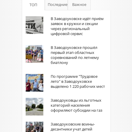
Последние
Важное
ТОП
В Заводоуковске идёт приём
заявок в кружки и секции
через региональный
цифровой сервис
В Заводоуковске прошёл
первый этап областных
соревнований по летнему
биатлону
По программе "Трудовое
лето" в Заводоуковске
выделено 1 220 рабочих мест
Заводоуковцы из льготных
категорий населения
оформляют субсидии на газ
Заводоуковские воины-
десантники учат детей