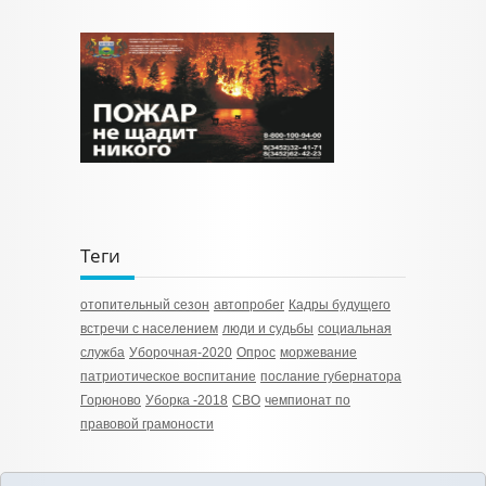
Теги
отопительный сезон
автопробег
Кадры будущего
встречи с населением
люди и судьбы
социальная
служба
Уборочная-2020
Опрос
моржевание
патриотическое воспитание
послание губернатора
Горюново
Уборка -2018
СВО
чемпионат по
правовой грамоности