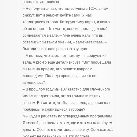
выселять должников.
– Не получится так, что мы вступим в ТСЖ, а нам
скажут: вот и ремонтируйте сами. У нас
теплотрасса старая. Которую зиму парит, и никто
её не меняет. Что мы-то, пенсионеры, сделаем?–
сомневаются в зале. – Мне очень жаль, что вы
остались при таком мнении, – замечает глава. –
Выходит, весь наш разговор впустую.
– А по тому, что веры нет никому, – парируют из
зала. А кто-то ещё детализирует: "Вот пообещали
вы мне на приёме, что решите вопрос с
логопедами. Полгода прошло, а ничего не
изменилось".
– В прошлом году мы 107 квартир для служебного
жилья предоставили, около тридцати из них –
врачам. Вы хотите, чтобы я за полгода решил все
проблемы, накопившиеся в городе?
Мы будем работать по утверждённым программам.
Я весной рассказывал вам, где и что мы планируем
делать. Осенью я отчитаюсь по факту. Согласитесь,
бюджет не резиновый. За эти полгода