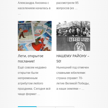
Александра Анохина с
рассмотрели 95
населением началась в
вопросов (из …
…
Лети, открытое
НАШЕМУ РАЙОНУ –
послание!
50!
Ещё совсем недавно
Нынешний год отмечен
открытки были
славными юбилеями:
непременным
страна справит 70-
атрибутом любого
летие Великой Победы,
праздника. Сегодня всё
а наши земляки – …
чаще формат …