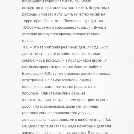
помощником муниципалитету. Мы могли
посоветоваться с активом, как снизить бюджетные
расходы и при этом улучшить качество жизни на
территории. Знаю, что в Тюмени председатели
ТОСов участвуют в совещаниях комиссий Думы и
успешно пользуются правом совещательного
голоса.
ТОС – это территория реальных дел. Иногда было
достаточно завезти стройматериалы, и люди
собирались и приводили в порядок свои дворы. У
нас была практика грантов на благоустройство.
Выигравший ТОС тут же осваивал деньги по своему
усмотрению. Но самое главное – людям
понравилось самостоятельно решать свои
проблемы. Они становились самыми
взыскательными контролёрами при строительстве
дорог или водопроводов. Были случаи, когда
горожане сами поправляли тротуары (я
договаривался с дорожниками о щебёнке и т.д.). Так
бабушки с вилами стояли, когда некоторые деятели
заезжали на их пешеходную дорожку. Я не просто