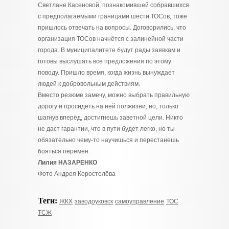
Светлане Касеновой, познакомившей собравшихся
с предполагаемыми границами шести ТОСов, тоже
пришлось отвечать на вопросы. Договорились, что
организация ТОСов начнётся с залинейной части
города. В муниципалитете будут рады заявкам и
готовы выслушать все предложения по этому
поводу. Пришло время, когда жизнь вынуждает
людей к добровольным действиям.
Вместо резюме замечу, можно выбрать правильную
дорогу и просидеть на ней полжизни, но, только
шагнув вперёд, достигнешь заветной цели. Никто
не даст гарантии, что в пути будет легко, но ты
обязательно чему-то научишься и перестанешь
бояться перемен.
Лилия НАЗАРЕНКО
Фото Андрея Коростелёва
Теги:
ЖКХ
заводоуковск
самоуправление
ТОС
ТСЖ