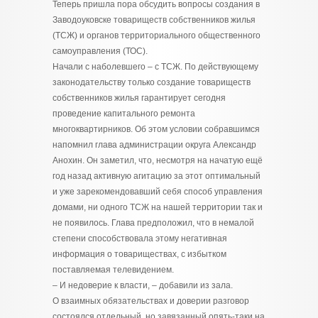
Теперь пришла пора обсудить вопросы создания в
Заводоуковске товариществ собственников жилья
(ТСЖ) и органов территориального общественного
самоуправления (ТОС).
Начали с наболевшего – с ТСЖ. По действующему
законодательству только создание товариществ
собственников жилья гарантирует сегодня
проведение капитального ремонта
многоквартирников. Об этом условии собравшимся
напомнил глава администрации округа Александр
Анохин. Он заметил, что, несмотря на начатую ещё
год назад активную агитацию за этот оптимальный
и уже зарекомендовавший себя способ управления
домами, ни одного ТСЖ на нашей территории так и
не появилось. Глава предположил, что в немалой
степени способствовала этому негативная
информация о товариществах, с избытком
поставляемая телевидением.
– И недоверие к власти, – добавили из зала.
О взаимных обязательствах и доверии разговор
состоялся отдельный, но завязанный опять-таки на