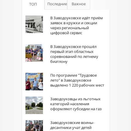
Последние
Важное
ТОП
В Заводоуковске идёт приём
заявок в кружки и секции
через региональный
цифровой сервис
В Заводоуковске прошёл
первый этап областных
соревнований по летнему
биатлону
По программе "Трудовое
лето" в Заводоуковске
выделено 1 220 рабочих мест
Заводоуковцы из льготных
категорий населения
оформляют субсидии на газ
Заводоуковские воины-
десантники учат детей