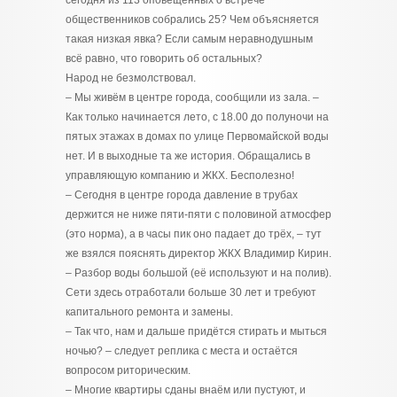
общественников собрались 25? Чем объясняется
такая низкая явка? Если самым неравнодушным
всё равно, что говорить об остальных?
Народ не безмолствовал.
– Мы живём в центре города, сообщили из зала. –
Как только начинается лето, с 18.00 до полуночи на
пятых этажах в домах по улице Первомайской воды
нет. И в выходные та же история. Обращались в
управляющую компанию и ЖКХ. Бесполезно!
– Сегодня в центре города давление в трубах
держится не ниже пяти-пяти с половиной атмосфер
(это норма), а в часы пик оно падает до трёх, – тут
же взялся пояснять директор ЖКХ Владимир Кирин.
– Разбор воды большой (её используют и на полив).
Сети здесь отработали больше 30 лет и требуют
капитального ремонта и замены.
– Так что, нам и дальше придётся стирать и мыться
ночью? – следует реплика с места и остаётся
вопросом риторическим.
– Многие квартиры сданы внаём или пустуют, и