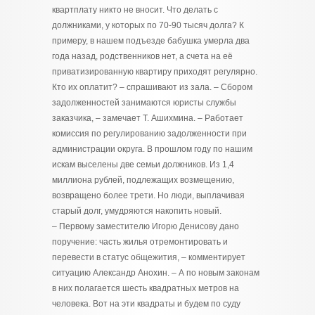
квартплату никто не вносит. Что делать с
должниками, у которых по 70-90 тысяч долга? К
примеру, в нашем подъезде бабушка умерла два
года назад, родственников нет, а счета на её
приватизированную квартиру приходят регулярно.
Кто их оплатит? – спрашивают из зала. – Сбором
задолженностей занимаются юристы службы
заказчика, – замечает Т. Ашихмина. – Работает
комиссия по регулированию задолженности при
администрации округа. В прошлом году по нашим
искам выселены две семьи должников. Из 1,4
миллиона рублей, подлежащих возмещению,
возвращено более трети. Но люди, выплачивая
старый долг, умудряются накопить новый.
– Первому заместителю Игорю Денисову дано
поручение: часть жилья отремонтировать и
перевести в статус общежития, – комментирует
ситуацию Александр Анохин. – А по новым законам
в них полагается шесть квадратных метров на
человека. Вот на эти квадраты и будем по суду