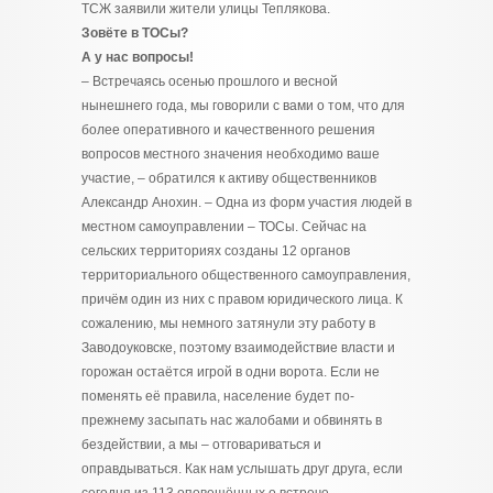
ТСЖ заявили жители улицы Теплякова.
Зовёте в ТОСы?
А у нас вопросы!
– Встречаясь осенью прошлого и весной
нынешнего года, мы говорили с вами о том, что для
более оперативного и качественного решения
вопросов местного значения необходимо ваше
участие, – обратился к активу общественников
Александр Анохин. – Одна из форм участия людей в
местном самоуправлении – ТОСы. Сейчас на
сельских территориях созданы 12 органов
территориального общественного самоуправления,
причём один из них с правом юридического лица. К
сожалению, мы немного затянули эту работу в
Заводоуковске, поэтому взаимодействие власти и
горожан остаётся игрой в одни ворота. Если не
поменять её правила, население будет по-
прежнему засыпать нас жалобами и обвинять в
бездействии, а мы – отговариваться и
оправдываться. Как нам услышать друг друга, если
сегодня из 113 оповещённых о встрече