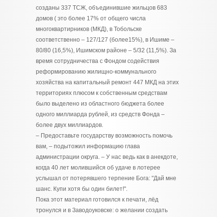
созданы 337 ТСЖ, объединившие жильцов 683
домов ( это более 17% от общего числа
многоквартирников (МКД), в Тобольске
соответственно – 127/127 (более15%), в Ишиме –
80/80 (16,5%), Ишимском районе – 5/32 (11,5%). За
время сотрудничества с Фондом содействия
реформированию жилищно-коммунального
хозяйства на капитальный ремонт 447 МКД на этих
территориях плюсом к собственным средствам
было выделено из областного бюджета более
одного миллиарда рублей, из средств Фонда –
более двух миллиардов.
– Предоставьте государству возможность помочь
вам, – подытожил информацию глава
администрации округа. – У нас ведь как в анекдоте,
когда 40 лет молившийся об удаче в лотерее
услышал от потерявшего терпение Бога: "Дай мне
шанс. Купи хотя бы один билет!".
Пока этот материал готовился к печати, лёд
тронулся и в Заводоуковске: о желании создать