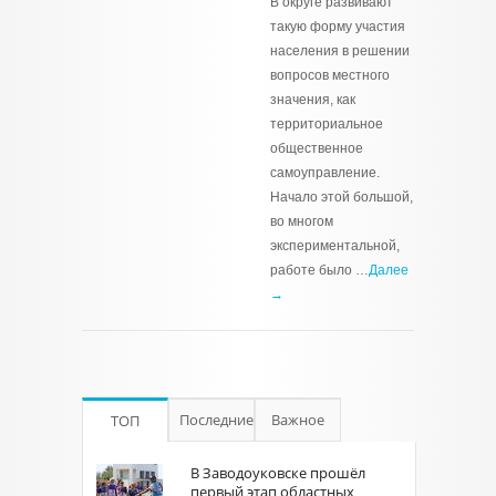
В округе развивают
такую форму участия
населения в решении
вопросов местного
значения, как
территориальное
общественное
самоуправление.
Начало этой большой,
во многом
экспериментальной,
работе было …
Далее
→
Последние
Важное
ТОП
В Заводоуковске прошёл
первый этап областных