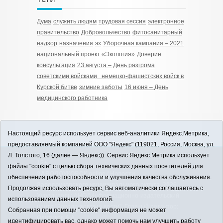
Дума
служить людям
трудовая сессия
электронное
правительство
Добровольчество
фитосанитарный
надзор
назначения
эх
Уборочная кампания – 2021
национальный проект «Экология»
Доверие
консультация
23 августа – День разгрома
советскими войсками немецко‑фашистских войск в
Курской битве
зимние заботы
16 июня – День
медицинского работника
Настоящий ресурс использует сервис веб-аналитики Яндекс.Метрика,
предоставляемый компанией ООО "Яндекс" (119021, Россия, Москва, ул.
Л. Толстого, 16 (далее — Яндекс)). Сервис Яндекс.Метрика использует
12+
файлы "cookie" с целью сбора технических данных посетителей для
ЗАВОДОУКОВСК online / Новости
обеспечения работоспособности и улучшения качества обслуживания.
Заводоуковского муниципального округа, 2026
Продолжая использовать ресурс, Вы автоматически соглашаетесь с
Учредитель: АНО "Информационно-издательский
использованием данных технологий.
центр "Заводоуковские вести". Главный редактор:
Собранная при помощи "cookie" информация не может
Фантиков А.А.
идентифицировать вас, однако может помочь нам улучшить работу