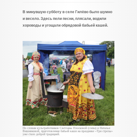
В минувшую субботу в селе Гилёво было шумно
и весело. Здесь пели песни, плясали, водили
хороводы и угощали обрядовой бабьей кашей.
По словам культработников Светланы Плосковой (слева) и Натальи
Вишняковой, приготовление бабьей каши на празднике «Три стрелы»
уже стало доброй традицией.