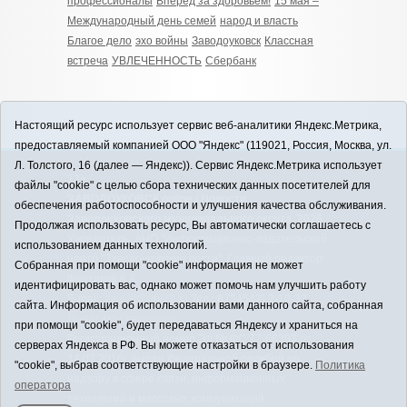
профессионалы
Вперёд за здоровьем!
15 мая –
Международный день семей
народ и власть
Благое дело
эхо войны
Заводоуковск
Классная
встреча
УВЛЕЧЕННОСТЬ
Сбербанк
Настоящий ресурс использует сервис веб-аналитики Яндекс.Метрика,
предоставляемый компанией ООО "Яндекс" (119021, Россия, Москва, ул.
Л. Толстого, 16 (далее — Яндекс)). Сервис Яндекс.Метрика использует
12+
файлы "cookie" с целью сбора технических данных посетителей для
ЗАВОДОУКОВСК online / Новости
обеспечения работоспособности и улучшения качества обслуживания.
Заводоуковского муниципального округа, 2026
Продолжая использовать ресурс, Вы автоматически соглашаетесь с
Учредитель: АНО "Информационно-издательский
использованием данных технологий.
центр "Заводоуковские вести". Главный редактор:
Собранная при помощи "cookie" информация не может
Фантиков А.А.
идентифицировать вас, однако может помочь нам улучшить работу
E-mail:
zavest@obl72.ru
Тел.: 8 (34542) 2-10-33
сайта. Информация об использовании вами данного сайта, собранная
Политика оператора
при помощи "cookie", будет передаваться Яндексу и храниться на
Регистрационный номер Эл № ФС 77-66397 от
серверах Яндекса в РФ. Вы можете отказаться от использования
14.07.2016г. выдан Федеральной службой по
"cookie", выбрав соответствующие настройки в браузере.
Политика
надзору в сфере связи, информационных
оператора
технологий и массовых коммуникаций