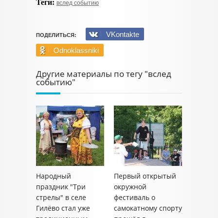
Теги:
вслед событию
VKontakte
ПОДЕЛИТЬСЯ:
Odnoklassniki
Другие материалы по тегу "вслед
событию"
Народный
Первый открытый
праздник "Три
окружной
стрелы" в селе
фестиваль о
Гилёво стал уже
самокатному спорту