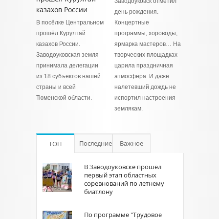
Заводоуковск отметил
казахов России
день рождения.
В посёлке Центральном
Концертные
прошёл Курултай
программы, хороводы,
казахов России.
ярмарка мастеров… На
Заводоуковская земля
творческих площадках
принимала делегации
царила праздничная
из 18 субъектов нашей
атмосфера. И даже
страны и всей
налетевший дождь не
Тюменской области.
испортил настроения
землякам.
Последние
Важное
ТОП
В Заводоуковске прошёл
первый этап областных
соревнований по летнему
биатлону
По программе "Трудовое