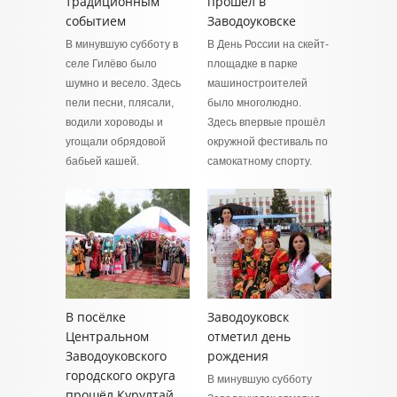
традиционным
прошёл в
событием
Заводоуковске
В минувшую субботу в
В День России на скейт-
селе Гилёво было
площадке в парке
шумно и весело. Здесь
машиностроителей
пели песни, плясали,
было многолюдно.
водили хороводы и
Здесь впервые прошёл
угощали обрядовой
окружной фестиваль по
бабьей кашей.
самокатному спорту.
В посёлке
Заводоуковск
Центральном
отметил день
Заводоуковского
рождения
городского округа
В минувшую субботу
прошёл Курултай