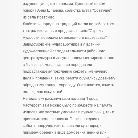
радушно, угощают пирогами. Душевный приём! –
говорит Анна Шпанова, солистка дуэта "Созвучие"
из села Исетского.
Любители народных традиций могли полюбоваться
театрализованным представлением "Стрелы
мудрости: передача ремесленного мастерства".
Заводоуковские культработники и участники
художественной самодеятельности районного
центра культуры и досуга продемонстрировали, как
в былые времена старшие передавали
подрастающему поколению секреты кузнечного
дела и прядения. Также ребята обучались древнему
обрядовому танцу – хороводу. Оказывается, водить
его – целое искусство!
Неподалёку раскинул свои палатки "Город
мастеров". Там можно было приобрести на память
изделия как местных умельцев и рукодельниц, так и
приезжих ремесленников. Гости праздника
собственноручно изготавливали сувениры, к
примеру, обереги в виде домовёнка, веника или