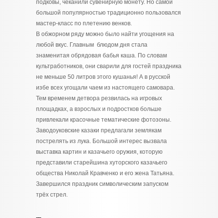
подковы, чеканили сувенирную монету. Но самой
большой популярностью традиционно пользовался
мастер-класс по плетению венков.
В обжорном ряду можно было найти угощения на
любой вкус. Главным блюдом дня стала
знаменитая обрядовая бабья каша. По словам
культработников, они сварили для гостей праздника
не меньше 50 литров этого кушанья! А в русской
избе всех угощали чаем из настоящего самовара.
Тем временем детвора резвилась на игровых
площадках, а взрослых и подростков больше
привлекали красочные тематические фотозоны.
Заводоуковские казаки предлагали землякам
пострелять из лука. Большой интерес вызвала
выставка картин и казачьего оружия, которую
представили старейшина хуторского казачьего
общества Николай Кравченко и его жена Татьяна.
Завершился праздник символическим запуском
трёх стрел.