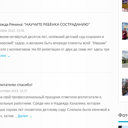
ежда Рянина: "НАУЧИТЕ РЕБЁНКА СОСТРАДАНИЮ"
оября 2013, 10:56
еняв четвёртый десяток лет, гилёвский детский сад сохранил и
нерский" задор, и желание быть впереди планеты всей. "Ивушке"
зло с коллективом. На 60 ребятишек от двух до семи лет здесь три
алее →
питателю спасибо!
ентября 2013, 16:27
а свой профессиональный праздник отметили воспитатели и
ольные работники. Среди них и Надежда Хахалина, которая
ше сорока лет посвятила детскому саду. Сначала была нянечкой в
Фот
х, затем …
Далее →