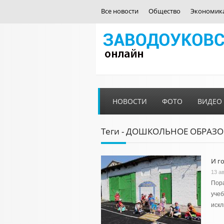
Все новости
Общество
Экономик
НОВОСТИ
ФОТО
ВИДЕО
Теги - ДОШКОЛЬНОЕ ОБРАЗ
И г
13 ав
Пора
учеб
иск