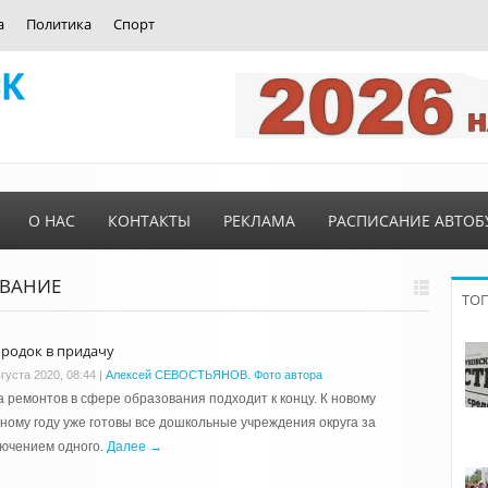
а
Политика
Спорт
О НАС
КОНТАКТЫ
РЕКЛАМА
РАСПИСАНИЕ АВТОБ
ОВАНИЕ
ТО
ородок в придачу
густа 2020, 08:44
|
Алексей СЕВОСТЬЯНОВ. Фото автора
 ремонтов в сфере образования подходит к концу. К новому
ному году уже готовы все дошкольные учреждения округа за
лючением одного.
Далее →