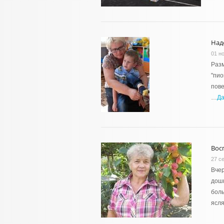
Над
01 н
Разм
"пио
пове
…
Д
Вос
27 с
Вчер
дошк
боль
ясля