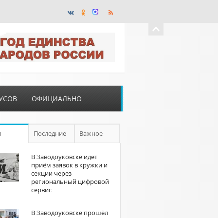
УСОВ
ОФИЦИАЛЬНО
Последние
Важное
П
В Заводоуковске идёт
приём заявок в кружки и
секции через
региональный цифровой
сервис
В Заводоуковске прошёл