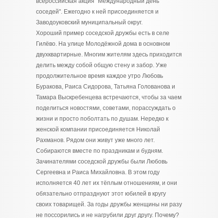
всероссийская акция "Международный день
соседей". Ежегодно к ней присоединяется и
Заводоуковский муниципальный округ.
Хороший пример соседской дружбы есть в селе
Гилёво. На улице Молодёжной дома в основном
двухквартирные. Многим жителям здесь приходится
делить между собой общую стену и забор. Уже
продолжительное время каждое утро Любовь
Буракова, Раиса Сидорова, Татьяна Голованова и
Тамара Выскребенцева встречаются, чтобы за чаем
поделиться новостями, советами, порассуждать о
жизни и просто поболтать по душам. Нередко к
женской компании присоединяется Николай
Рахманов. Рядом они живут уже много лет.
Собираются вместе по праздникам и будням.
Зачинателями соседской дружбы были Любовь
Сергеевна и Раиса Михайловна. В этом году
исполняется 40 лет их тёплым отношениям, и они
обязательно отпразднуют этот юбилей в кругу
своих товарищей. За годы дружбы женщины ни разу
не поссорились и не нагрубили друг другу. Почему?