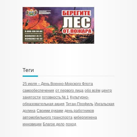
Теги
25 июля – День Военно-Морского Флота
самообеспечения
от первого лица
обо всём
центр
занятости
готовность № 1
Культурно-
образовательная акция
Титан-Профиль
Ингальская
долина
Своими руками
день работников
автомобильного транспорта
кибергигиена
инновиции
Благое дело
поход