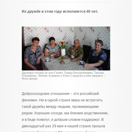
Их дружбе в этом году исполняется 40 лет.
Дружные соседки из села Гилёво Тамара Выскребенцева, Татьяна
Голованова, Любовь Буракова и Раиса Сидорова (слева направо). /
Фото автора
Добрососедские отношения – это российский
феномен. Ни в одной стране мира не встретить
такой дружбы между людьми, проживающими
рядом. Хорошие соседи, как близкие родственники,
и в беде помогут, и добрым словом поддержат. В
двенадцатый раз 29 мая в нашей стране прошла