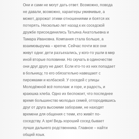
Они и сами не могут дать ответ. Возможно, повода
не давали, возможно, характеры уживчивые, а
может, дорожат этими отношениями и боятся их
потерять. Несколько лет назад к их соседской
дружбе присоединились Татьяна Анатольевна и
Тамара Ивановна. Компания стала больше, а
взаимовыручка – крепче. Сейчас почти все они
живут одни: дети разъехались, у кого-то ушли в мир
иной вторые половинки. Но скучать в одиночестве
они друг другу не дают. Если кто-то из них попадает
в больницу, то его обязательно навещают с
пирожками и колбаской. У соседей с улицы
Молодёжной всё пополам: и горе, и радость, и
краюшка хлеба. Одно их беспокоит, что последнее
время большинство молодых семей, отгородившись
друг от друга высокими заборами, не находят
времени для общения с теми, кто живёт по-
соседству. А зря! Ведь хороший сосед бывает
лучше дальнего родственника. Главное – найти
общий язык.