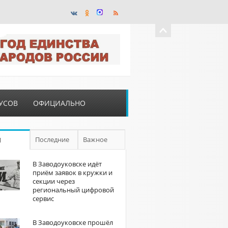
УСОВ
ОФИЦИАЛЬНО
Последние
Важное
П
В Заводоуковске идёт
приём заявок в кружки и
секции через
региональный цифровой
сервис
В Заводоуковске прошёл