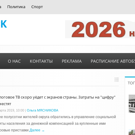
а
Политика
Спорт
О НАС
КОНТАКТЫ
РЕКЛАМА
РАСПИСАНИЕ АВТОБ
ТО
логовое ТВ скоро уёдет с экранов страны. Затраты на "цифру"
местят
арта 2019, 10:00
|
Ольга МЯСНИКОВА
е полусотни жителей округа обратились в управление социальной
ты населения за денежной компенсацией за купленные ими
ровые приставки.
Далее →