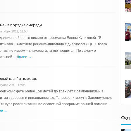
ьё - в порядке очереди
ентября 2011, 11:58
дакционной почте письмо от горожанки Елены Куликовой: "Я
итываю 13-летнего ребёнка-инвалида с диагнозом ДЦП. Своего
я мы не имеем – снимаем углы где придётся. По закону о
иальной …
Далее →
рвый шаг" в помощь
густа 2011, 12:05
родском округе более 150 детей до трёх лет с отклонениями в
итии здоровья и инвалидностью. Теперь они могут в Заводоуковске
ти курс реабилитации по областной программе ранней помощи …
ее →
Фот