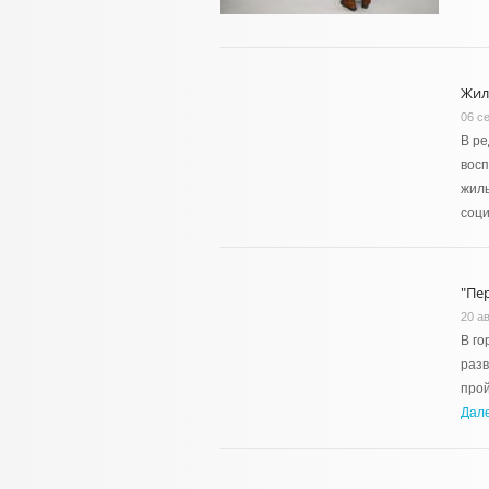
Жил
06 с
В ре
восп
жиль
соц
"Пе
20 ав
В го
разв
прой
Дал