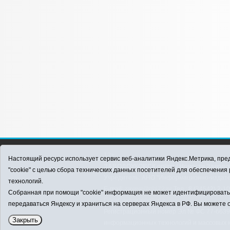
12+
Настоящий ресурс использует сервис веб-аналитики Яндекс.Метрика, пред
ЗАВОДОУКОВСК online / Новости Заводоу
"cookie" с целью сбора технических данных посетителей для обеспечени
Учредитель: АНО "Информационно-издатель
технологий.
E-mail:
zavest@obl72.ru
Тел.: 8 (34542) 2-1
Собранная при помощи "cookie" информация не может идентифицировать в
Политика оператора
передаваться Яндексу и храниться на серверах Яндекса в РФ. Вы можете о
Регистрационный номер Эл № ФС 77-66397 
Закрыть
информационных технологий и массовых 