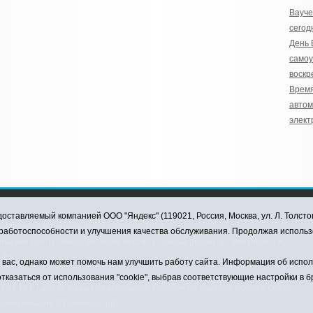
Вауч
сегод
День
само
воскр
Время
автом
элект
оставляемый компанией ООО "Яндекс" (119021, Россия, Москва, ул. Л. Толсто
ковского муниципального округа, 2026
я работоспособности и улучшения качества обслуживания. Продолжая использ
ский центр "Заводоуковские вести". Главный редактор: Фантиков А.А.
0-33
ас, однако может помочь нам улучшить работу сайта. Информация об использ
тказаться от использования "cookie", выбрав соответствующие настройки в 
от 14.07.2016г. выдан Федеральной службой по надзору в сфере связи,
коммуникаций (Роскомнадзор)