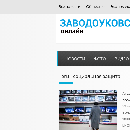
Все новости
Общество
Экономик
НОВОСТИ
ФОТО
ВИДЕО
Теги - социальная защита
Ана
воз
29 м
Боле
защи
циф