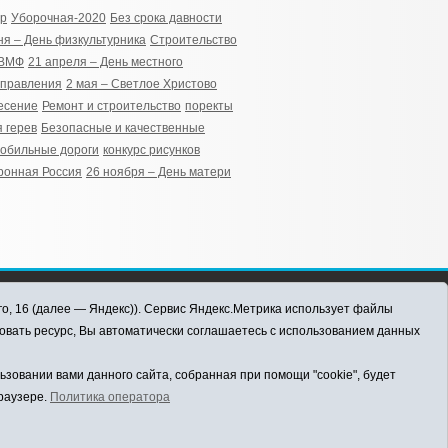
ер
Уборочная-2020
Без срока давности
ня – День физкультурника
Строительство
 ВМФ
21 апреля – День местного
управления
2 мая – Светлое Христово
есение
Ремонт и строительство
поректы
 герев
Безопасные и качественные
обильные дороги
конкурс рисунков
ронная Россия
26 ноября – День матери
го, 16 (далее — Яндекс)). Сервис Яндекс.Метрика использует файлы
овать ресурс, Вы автоматически соглашаетесь с использованием данных
овании вами данного сайта, собранная при помощи "cookie", будет
браузере.
Политика оператора