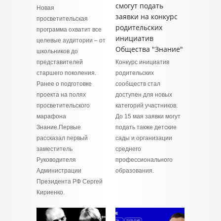
смогут подать
Новая
заявки на конкурс
просветительская
родительских
программа охватит все
инициатив
целевые аудитории – от
Общества "Знание"
школьников до
представителей
Конкурс инициатив
старшего поколения.
родительских
Ранее о подготовке
сообществ стал
проекта на полях
доступен для новых
просветительского
категорий участников.
марафона
До 15 мая заявки могут
Знание.Первые
подать также детские
рассказал первый
сады и организации
заместитель
среднего
Руководителя
профессионального
Администрации
образования.
Президента РФ Сергей
Кириенко.