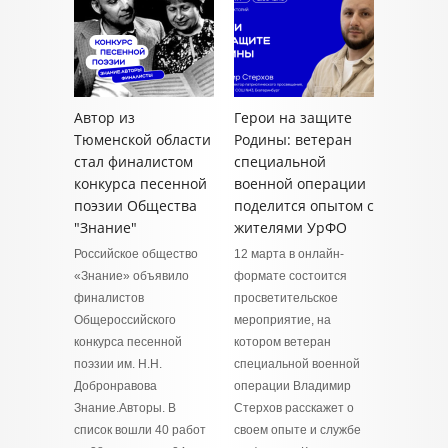
Автор из
Герои на защите
Тюменской области
Родины: ветеран
стал финалистом
специальной
конкурса песенной
военной операции
поэзии Общества
поделится опытом с
"Знание"
жителями УрФО
Российское общество
12 марта в онлайн-
«Знание» объявило
формате состоится
финалистов
просветительское
Общероссийского
мероприятие, на
конкурса песенной
котором ветеран
поэзии им. Н.Н.
специальной военной
Добронравова
операции Владимир
Знание.Авторы. В
Стерхов расскажет о
список вошли 40 работ
своем опыте и службе