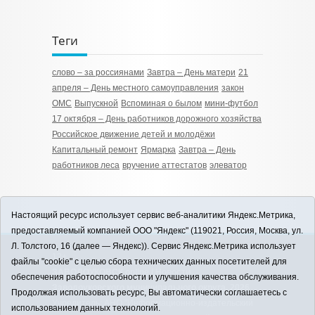
Теги
слово – за россиянами
Завтра – День матери
21
апреля – День местного самоуправления
закон
ОМС
Выпускной
Вспоминая о былом
мини-футбол
17 октября – День работников дорожного хозяйства
Российское движение детей и молодёжи
Капитальный ремонт
Ярмарка
Завтра – День
работников леса
вручение аттестатов
элеватор
Настоящий ресурс использует сервис веб-аналитики Яндекс.Метрика,
предоставляемый компанией ООО "Яндекс" (119021, Россия, Москва, ул.
Л. Толстого, 16 (далее — Яндекс)). Сервис Яндекс.Метрика использует
12+
файлы "cookie" с целью сбора технических данных посетителей для
ЗАВОДОУКОВСК online / Новости
обеспечения работоспособности и улучшения качества обслуживания.
Заводоуковского муниципального округа, 2026
Продолжая использовать ресурс, Вы автоматически соглашаетесь с
Учредитель: АНО "Информационно-издательский
использованием данных технологий.