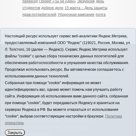
переезд!
Проект «Ты не один»
Экскурсия
день
студентов
доброе дело
15 марта – День защиты
прав потребителей
Уборочная кампания
почта
Настоящий ресурс использует сервис веб-аналитики Яндекс.Метрика,
предоставляемый компанией ООО "Яндекс" (119021, Россия, Москва, ул.
Л. Толстого, 16 (далее — Яндекс)). Сервис Яндекс.Метрика использует
12+
файлы "cookie" с целью сбора технических данных посетителей для
ЗАВОДОУКОВСК online / Новости
обеспечения работоспособности и улучшения качества обслуживания.
Заводоуковского муниципального округа, 2026
Продолжая использовать ресурс, Вы автоматически соглашаетесь с
Учредитель: АНО "Информационно-издательский
использованием данных технологий.
центр "Заводоуковские вести". Главный редактор:
Собранная при помощи "cookie" информация не может
Фантиков А.А.
идентифицировать вас, однако может помочь нам улучшить работу
E-mail:
zavest@obl72.ru
Тел.: 8 (34542) 2-10-33
сайта. Информация об использовании вами данного сайта, собранная
Политика оператора
при помощи "cookie", будет передаваться Яндексу и храниться на
Регистрационный номер Эл № ФС 77-66397 от
серверах Яндекса в РФ. Вы можете отказаться от использования
14.07.2016г. выдан Федеральной службой по
"cookie", выбрав соответствующие настройки в браузере.
Политика
надзору в сфере связи, информационных
оператора
технологий и массовых коммуникаций
Закрыть
(Роскомнадзор)