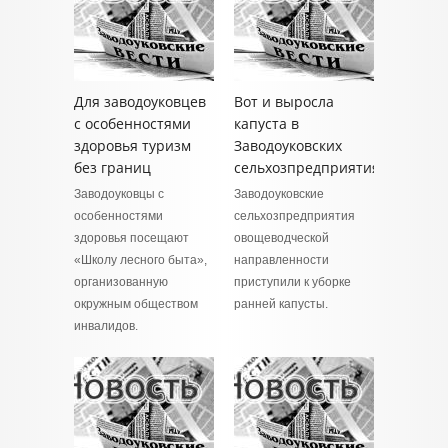
Для заводоуковцев
Вот и выросла
с особенностями
капуста в
здоровья туризм
Заводоуковских
без границ
сельхозпредприятиях
Заводоуковцы с
Заводоуковские
особенностями
сельхозпредприятия
здоровья посещают
овощеводческой
«Школу лесного быта»,
направленности
организованную
приступили к уборке
окружным обществом
ранней капусты.
инвалидов.