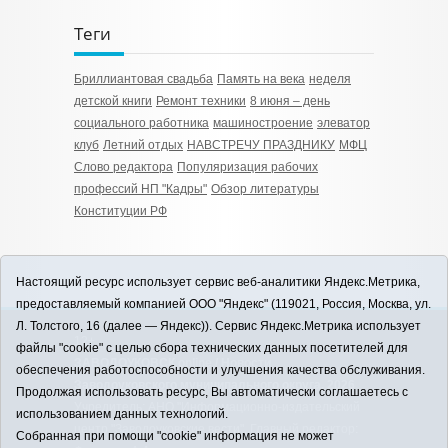
Теги
Бриллиантовая свадьба
Память на века
неделя
детской книги
Ремонт техники
8 июня – день
социального работника
машиностроение
элеватор
клуб
Летний отдых
НАВСТРЕЧУ ПРАЗДНИКУ
МФЦ
Слово редактора
Популяризация рабочих
профессий НП "Кадры"
Обзор литературы
Конституции РФ
Настоящий ресурс использует сервис веб-аналитики Яндекс.Метрика,
предоставляемый компанией ООО "Яндекс" (119021, Россия, Москва, ул.
Л. Толстого, 16 (далее — Яндекс)). Сервис Яндекс.Метрика использует
12+
файлы "cookie" с целью сбора технических данных посетителей для
ЗАВОДОУКОВСК online / Новости
обеспечения работоспособности и улучшения качества обслуживания.
Заводоуковского муниципального округа, 2026
Продолжая использовать ресурс, Вы автоматически соглашаетесь с
Учредитель: АНО "Информационно-издательский
использованием данных технологий.
центр "Заводоуковские вести". Главный редактор:
Собранная при помощи "cookie" информация не может