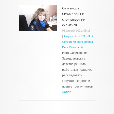
От майора
Сизиковой ни
спрятаться, ни
скрыться
06 апреля 2021, 09:15
|
Андрей КОРОСТЕЛЁВ.
Фото из личного архива
Инги Сизиковой
Инга Сизикова из
Заводоуковска с
детства решила
работать в полиции,
расследовать
запутанные дела и
ловить преступников.
Далее →