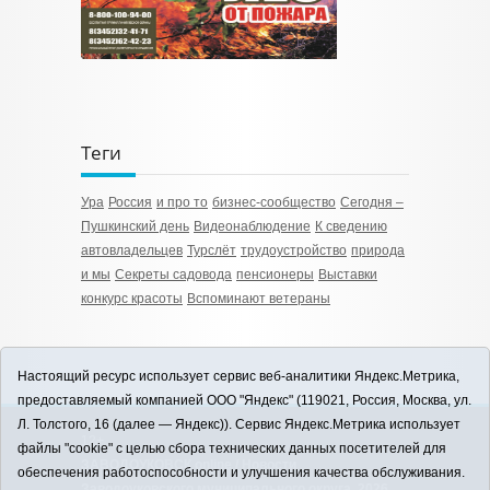
Теги
Ура
Россия
и про то
бизнес-сообщество
Сегодня –
Пушкинский день
Видеонаблюдение
К сведению
автовладельцев
Турслёт
трудоустройство
природа
и мы
Секреты садовода
пенсионеры
Выставки
конкурс красоты
Вспоминают ветераны
Настоящий ресурс использует сервис веб-аналитики Яндекс.Метрика,
предоставляемый компанией ООО "Яндекс" (119021, Россия, Москва, ул.
Л. Толстого, 16 (далее — Яндекс)). Сервис Яндекс.Метрика использует
12+
файлы "cookie" с целью сбора технических данных посетителей для
ЗАВОДОУКОВСК online / Новости
обеспечения работоспособности и улучшения качества обслуживания.
Заводоуковского муниципального округа, 2026