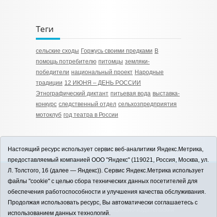
Теги
сельские сходы
Горжусь своими предками
В
помощь потребителю
питомцы
земляки-
победители
национальный проект
Народные
традиции
12 ИЮНЯ – ДЕНЬ РОССИИ
Этнографический диктант
питьевая вода
выставка-
конкурс
следственный отдел
сельхозпредприятия
мотоклуб
год театра в России
Настоящий ресурс использует сервис веб-аналитики Яндекс.Метрика,
предоставляемый компанией ООО "Яндекс" (119021, Россия, Москва, ул.
Л. Толстого, 16 (далее — Яндекс)). Сервис Яндекс.Метрика использует
12+
файлы "cookie" с целью сбора технических данных посетителей для
ЗАВОДОУКОВСК online / Новости
обеспечения работоспособности и улучшения качества обслуживания.
Заводоуковского муниципального округа, 2026
Продолжая использовать ресурс, Вы автоматически соглашаетесь с
Учредитель: АНО "Информационно-издательский
использованием данных технологий.