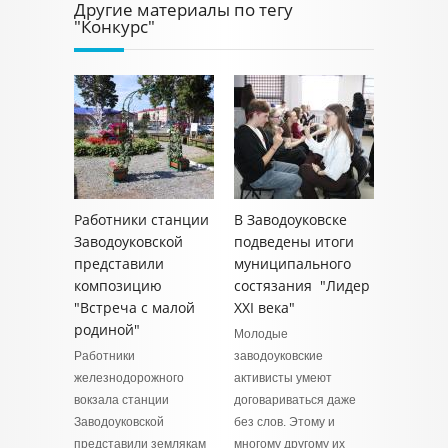
Другие материалы по тегу
"Конкурс"
Работники станции
В Заводоуковске
Заводоуковской
подведены итоги
представили
муниципального
композицию
состязания "Лидер
"Встреча с малой
ХХI века"
родиной"
Молодые
Работники
заводоуковские
железнодорожного
активисты умеют
вокзала станции
договариваться даже
Заводоуковской
без слов. Этому и
представили землякам
многому другому их