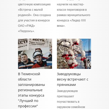
цветочную композицию
научили на мастер-
«Встреча с малой
классе переговоров в
родиной». Она создана
рамках муниципального
для участия в конкурсе
конкурса «Лидер ХХI
ОАО «РЖД»
века».
«Перронъ».
В Тюменской
Заводоуковцы
области
весну встречают с
запланированы
пряниками
региональные
Заводоуковцев
этапы конкурса
приглашают
"Лучший по
поучаствовать в
профессии"
окружном семейном