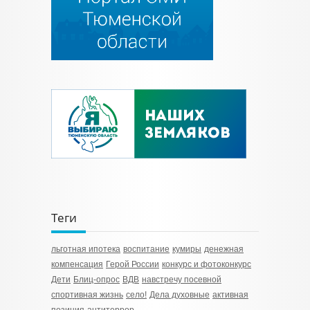
Теги
льготная ипотека
воспитание
кумиры
денежная
компенсация
Герой России
конкурс и фотоконкурс
Дети
Блиц-опрос
ВДВ
навстречу посевной
спортивная жизнь
село!
Дела духовные
активная