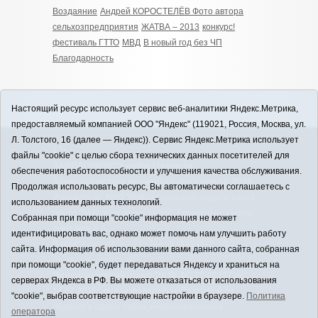
Воздаяние
Андрей КОРОСТЕЛЁВ Фото автора
сельхозпредприятия
ЖАТВА – 2013
конкурс!
фестиваль ГТТО
МВД
В новый год без ЧП
Благодарность
Настоящий ресурс использует сервис веб-аналитики Яндекс.Метрика,
предоставляемый компанией ООО "Яндекс" (119021, Россия, Москва, ул.
Л. Толстого, 16 (далее — Яндекс)). Сервис Яндекс.Метрика использует
12+
файлы "cookie" с целью сбора технических данных посетителей для
ЗАВОДОУКОВСК online / Новости
обеспечения работоспособности и улучшения качества обслуживания.
Заводоуковского муниципального округа, 2026
Продолжая использовать ресурс, Вы автоматически соглашаетесь с
Учредитель: АНО "Информационно-издательский
использованием данных технологий.
центр "Заводоуковские вести". Главный редактор:
Собранная при помощи "cookie" информация не может
Фантиков А.А.
идентифицировать вас, однако может помочь нам улучшить работу
E-mail:
zavest@obl72.ru
Тел.: 8 (34542) 2-10-33
сайта. Информация об использовании вами данного сайта, собранная
Политика оператора
при помощи "cookie", будет передаваться Яндексу и храниться на
Регистрационный номер Эл № ФС 77-66397 от
серверах Яндекса в РФ. Вы можете отказаться от использования
14.07.2016г. выдан Федеральной службой по
"cookie", выбрав соответствующие настройки в браузере.
Политика
надзору в сфере связи, информационных
оператора