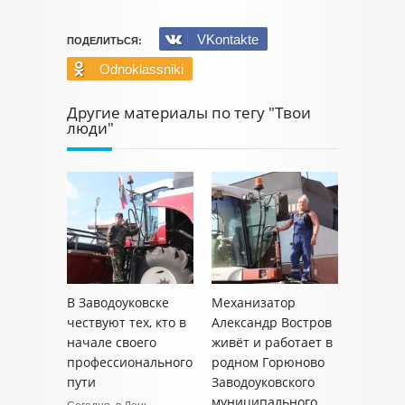
VKontakte
ПОДЕЛИТЬСЯ:
Odnoklassniki
Другие материалы по тегу "Твои
люди"
В Заводоуковске
Механизатор
чествуют тех, кто в
Александр Востров
начале своего
живёт и работает в
профессионального
родном Горюново
пути
Заводоуковского
муниципального