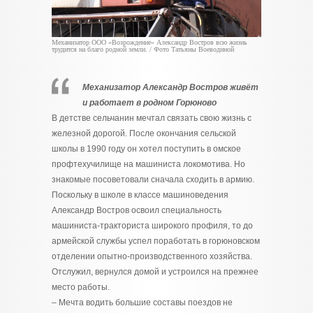
Механизатор ООО «Возрождение» Александр Востров всю жизнь
трудится на благо родной земли. / Фото Татьяны Воеводиной
Механизатор Александр Востров живёт
и работает в родном Горюново
В детстве сельчанин мечтал связать свою жизнь с
железной дорогой. После окончания сельской
школы в 1990 году он хотел поступить в омское
профтехучилище на машиниста локомотива. Но
знакомые посоветовали сначала сходить в армию.
Поскольку в школе в классе машиноведения
Александр Востров освоил специальность
машиниста-тракториста широкого профиля, то до
армейской службы успел поработать в горюновском
отделении опытно-производственного хозяйства.
Отслужил, вернулся домой и устроился на прежнее
место работы.
– Мечта водить большие составы поездов не