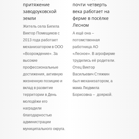
притяжение
почти четверть
заводоуковской
века работает на
земли
ферме в посёлке
Лесном
Житель села Бигила
Виктор Помещиков с
А ещё она –
2013 года работает
потомственная
механизатором в ООО
работница АО
«Возрождение». За
«Лесное». В агрофирме
высокие
трудились её родители.
профессиональные
Отец Виктор
достижения, активную
Васильевич Стяжкин
жизненную позицию и
был механизатором, а
вклад в развитие
мама Людмила
территории в День
Борисовна – дояркой.
молодёжи его
наградили
благодарностью
администрации
муниципального округа.