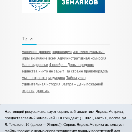
Теги
машиностроение
корнавирус
интеллектуальные
игры
внимание всем
Административная комиссия
Наше здоровье
4 ноября - День народного
единства
никто не забыт
На страже правопорядка
мы – патриоты
медицина
Тайны улиц
Удивительная история
Завтра – День пожарной
охраны
грантиы
Настоящий ресурс использует сервис веб-аналитики Яндекс.Метрика,
предоставляемый компанией ООО "Яндекс" (119021, Россия, Москва, ул.
Л. Толстого, 16 (далее — Яндекс)). Сервис Яндекс.Метрика использует
12+
файлы "cookie" с целью сбора технических данных посетителей для