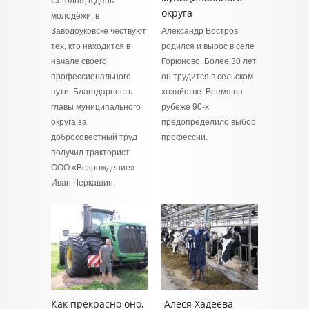
Сегодня, в День
округа
молодёжи, в
Заводоуковске чествуют
Александр Востров
тех, кто находится в
родился и вырос в селе
начале своего
Горюново. Более 30 лет
профессионального
он трудится в сельском
пути. Благодарность
хозяйстве. Время на
главы муниципального
рубеже 90-х
округа за
предопределило выбор
добросовестный труд
профессии.
получил тракторист
ООО «Возрождение»
Иван Черкашин.
Как прекрасно оно,
Алеся Хадеева