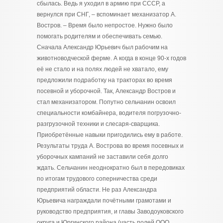
сбылась. Ведь я уходил в армию при СССР, а
вернулся при СНГ, – вспоминает механизатор А.
Востров. – Время было непростое. Нужно было
помогать родителям и обеспечивать семью.
Сначала Александр Юрьевич был рабочим на
животноводческой ферме. А когда в конце 90-х годов
её не стало и на полях людей не хватало, ему
предложили подработку на тракторах во время
посевной и уборочной. Так, Александр Востров и
стал механизатором. Попутно сельчанин освоил
специальности комбайнера, водителя погрузочно-
разгрузочной техники и слесаря-сварщика.
Приобретённые навыки пригодились ему в работе.
Результаты труда А. Вострова во время посевных и
уборочных кампаний не заставили себя долго
ждать. Сельчанин неоднократно был в передовиках
по итогам трудового соперничества среди
предприятий области. Не раз Александра
Юрьевича награждали почётными грамотами и
руководство предприятия, и главы Заводоуковского
округа и Юргинского района (часть полей ООО