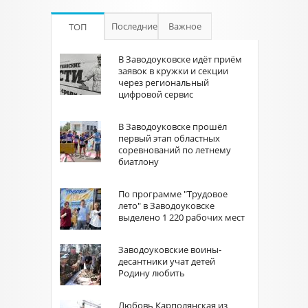
Последние
Важное
ТОП
В Заводоуковске идёт приём
заявок в кружки и секции
через региональный
цифровой сервис
В Заводоуковске прошёл
первый этап областных
соревнований по летнему
биатлону
По программе "Трудовое
лето" в Заводоуковске
выделено 1 220 рабочих мест
Заводоуковские воины-
десантники учат детей
Родину любить
Любовь Карполянская из