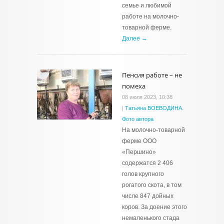
семье и любимой
работе на молочно-
товарной ферме.
Далее →
Пенсия работе – не
помеха
08 июля 2023, 10:38
|
Татьяна ВОЕВОДИНА.
Фото автора
На молочно-товарной
ферме ООО
«Першино»
содержатся 2 406
голов крупного
рогатого скота, в том
числе 847 дойных
коров. За доение этого
немаленького стада