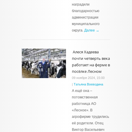
наградили
благодарностью
администрации
муниципального
округа.
Далее →
Алеся Хадеева
почти четверть века
работает на ферме в
посёлке Лесном
09 ноября 2024, 15:00
|
Татьяна Воеводина
А ещё она –
потомственная
работница АО
«Лесное». В
агрофирме трудились
её родители. Отец
Виктор Васильевич