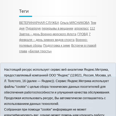
Теги
ВЕТЕРИНАРНАЯ СЛУЖБА
Ольга МЯСНИКОВА
Тем
дня
Пурагроук
перерывы в вещании
агрокласс
112
Завтра – день Военно-морского флота
ГРОВД
7
февраля – день зимних видов спорта
Военно-
полевые сборы
Подготовка к зиме
Встречи в главой
глава
«Белая трость»
Настоящий ресурс использует сервис веб-аналитики Яндекс.Метрика,
предоставляемый компанией ООО "Яндекс" (119021, Россия, Москва, ул.
Л. Толстого, 16 (далее — Яндекс)). Сервис Яндекс.Метрика использует
12+
файлы "cookie" с целью сбора технических данных посетителей для
ЗАВОДОУКОВСК online / Новости
обеспечения работоспособности и улучшения качества обслуживания.
Заводоуковского муниципального округа, 2026
Продолжая использовать ресурс, Вы автоматически соглашаетесь с
Учредитель: АНО "Информационно-издательский
использованием данных технологий.
центр "Заводоуковские вести". Главный редактор:
Собранная при помощи "cookie" информация не может
Фантиков А.А.
идентифицировать вас, однако может помочь нам улучшить работу