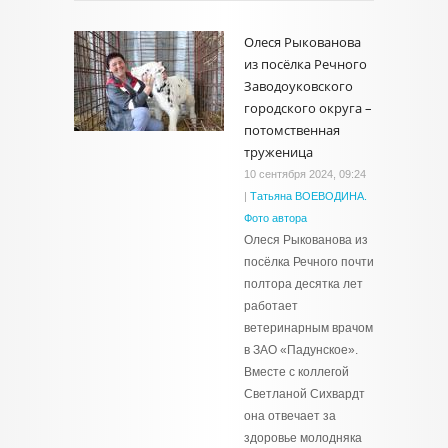
Олеся Рыкованова
из посёлка Речного
Заводоуковского
городского округа –
потомственная
труженица
10 сентября 2024, 09:24
|
Татьяна ВОЕВОДИНА.
Фото автора
Олеся Рыкованова из
посёлка Речного почти
полтора десятка лет
работает
ветеринарным врачом
в ЗАО «Падунское».
Вместе с коллегой
Светланой Сихвардт
она отвечает за
здоровье молодняка