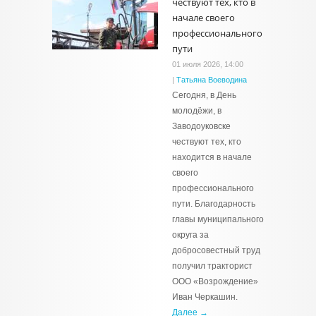
чествуют тех, кто в
начале своего
профессионального
пути
01 июля 2026, 14:00
|
Татьяна Воеводина
Сегодня, в День
молодёжи, в
Заводоуковске
чествуют тех, кто
находится в начале
своего
профессионального
пути. Благодарность
главы муниципального
округа за
добросовестный труд
получил тракторист
ООО «Возрождение»
Иван Черкашин.
Далее →