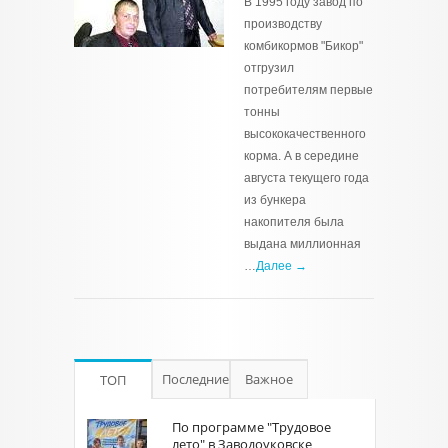
В 1995 году завод по
производству
комбикормов "Бикор"
отгрузил
потребителям первые
тонны
высококачественного
корма. А в середине
августа текущего года
из бункера
накопителя была
выдана миллионная
…
Далее →
Последние
Важное
ТОП
По программе "Трудовое
лето" в Заводоуковске