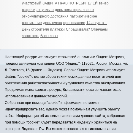
участковый
ЗАЩИТА ПРАВ ПОТРЕБИТЕЛЕЙ
вечер
встречи
актуально
день нематериального
этнокультурного достояния
патриотическое
воспитание
день смеха
провославие
14 августа –
День строителя
платежи
Спрашивали? Отвечаем
занятость
блог главы
Настоящий ресурс использует сервис веб-аналитики Яндекс.Метрика,
предоставляемый компанией ООО "Яндекс" (119021, Россия, Москва, ул.
Л. Толстого, 16 (далее — Яндекс)). Сервис Яндекс.Метрика использует
12+
файлы "cookie" с целью сбора технических данных посетителей для
ЗАВОДОУКОВСК online / Новости
обеспечения работоспособности и улучшения качества обслуживания.
Заводоуковского муниципального округа, 2026
Продолжая использовать ресурс, Вы автоматически соглашаетесь с
Учредитель: АНО "Информационно-издательский
использованием данных технологий.
центр "Заводоуковские вести". Главный редактор:
Собранная при помощи "cookie" информация не может
Фантиков А.А.
идентифицировать вас, однако может помочь нам улучшить работу
E-mail:
zavest@obl72.ru
Тел.: 8 (34542) 2-10-33
сайта. Информация об использовании вами данного сайта, собранная
Политика оператора
при помощи "cookie", будет передаваться Яндексу и храниться на
Регистрационный номер Эл № ФС 77-66397 от
серверах Яндекса в РФ. Вы можете отказаться от использования