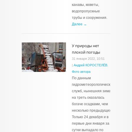
канавы, кюветы,
водопропускные
трубы и сооружения.
Далее →
У природы нет
плохой погоды
31 января 2022, 10:51
|
Андрей КОРОСТЕЛЁВ.
Фото автора
По данным
гидрометеорологических
служб, нынешняя зима
на треть оказалась
богаче осадками, чем
несколько предыдущих.
Только 24 декабря и в
первые дни января за
сутки выпадало по