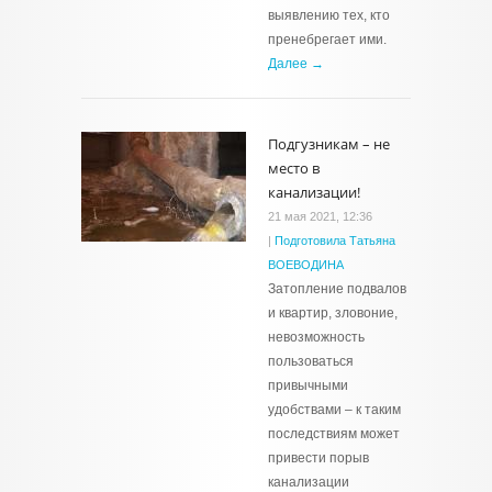
выявлению тех, кто
пренебрегает ими.
Далее →
Подгузникам – не
место в
канализации!
21 мая 2021, 12:36
|
Подготовила Татьяна
ВОЕВОДИНА
Затопление подвалов
и квартир, зловоние,
невозможность
пользоваться
привычными
удобствами – к таким
последствиям может
привести порыв
канализации