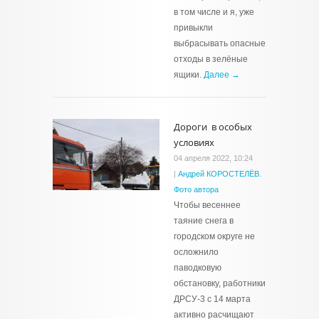
в том числе и я, уже
привыкли
выбрасывать опасные
отходы в зелёные
ящики.
Далее →
Дороги в особых
условиях
04 апреля 2022, 10:24
|
Андрей КОРОСТЕЛЁВ.
Фото автора
Чтобы весеннее
таяние снега в
городском округе не
осложнило
паводковую
обстановку, работники
ДРСУ-3 с 14 марта
активно расчищают