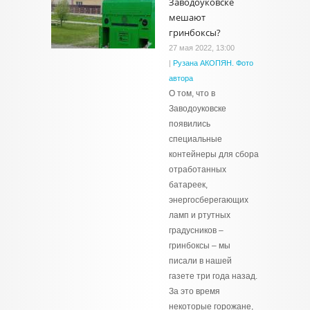
Заводоуковске
мешают
гринбоксы?
27 мая 2022, 13:00
|
Рузана АКОПЯН. Фото
автора
О том, что в
Заводоуковске
появились
специальные
контейнеры для сбора
отработанных
батареек,
энергосберегающих
ламп и ртутных
градусников –
гринбоксы – мы
писали в нашей
газете три года назад.
За это время
некоторые горожане,