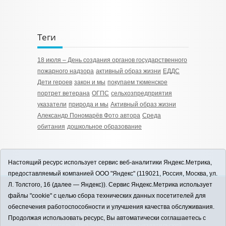
Теги
18 июля – День создания органов государственного
пожарного надзора
активный образ жизни
ЕДДС
Дети героев
закон и мы
покупаем тюменское
портрет ветерана
ОГПС
сельхозпредприятия
указатели
природа и мы
Активный образ жизни
Александр Пономарёв Фото автора
Среда
обитания
дошкольное образование
Настоящий ресурс использует сервис веб-аналитики Яндекс.Метрика,
предоставляемый компанией ООО "Яндекс" (119021, Россия, Москва, ул.
Л. Толстого, 16 (далее — Яндекс)). Сервис Яндекс.Метрика использует
12+
файлы "cookie" с целью сбора технических данных посетителей для
ЗАВОДОУКОВСК online / Новости
обеспечения работоспособности и улучшения качества обслуживания.
Заводоуковского муниципального округа, 2026
Продолжая использовать ресурс, Вы автоматически соглашаетесь с
Учредитель: АНО "Информационно-издательский