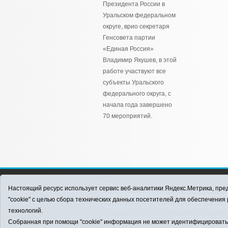
Президента России в
Уральском федеральном
округе, врио секретаря
Генсовета партии
«Единая Россия»
Владимир Якушев, в этой
работе участвуют все
субъекты Уральского
федерального округа, с
начала года завершено
70 мероприятий.
12+
Настоящий ресурс использует сервис веб-аналитики Яндекс.Метрика, пред
ЗАВОДОУКОВСК online / Новости Заводоу
"cookie" с целью сбора технических данных посетителей для обеспечени
Учредитель: АНО "Информационно-издатель
технологий.
E-mail:
zavest@obl72.ru
Тел.: 8 (34542) 2-1
Собранная при помощи "cookie" информация не может идентифицировать в