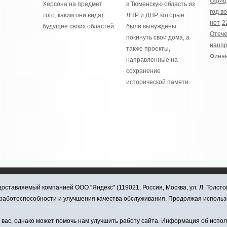
Офиц
Херсона на предмет
в Тюменскую область из
год в
того, каким они видят
ЛНР и ДНР, которые
нет
2
будущее своих областей.
были вынуждены
Отече
покинуть свои дома, а
нацпр
также проекты,
Финан
направленные на
сохранение
исторической памяти.
оставляемый компанией ООО "Яндекс" (119021, Россия, Москва, ул. Л. Толсто
ковского муниципального округа, 2026
я работоспособности и улучшения качества обслуживания. Продолжая использ
ский центр "Заводоуковские вести". Главный редактор: Фантиков А.А.
0-33
ас, однако может помочь нам улучшить работу сайта. Информация об использ