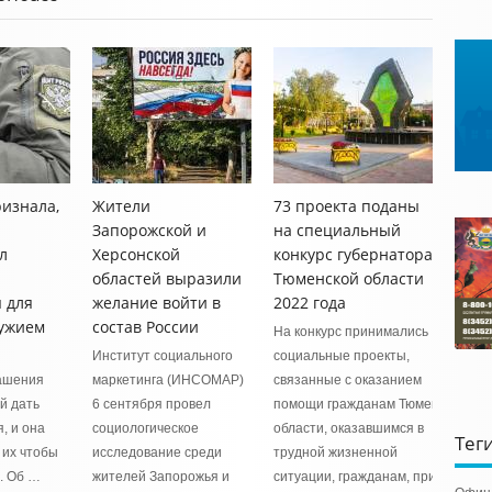
изнала,
Жители
73 проекта поданы
Запорожской и
на специальный
л
Херсонской
конкурс губернатора
областей выразили
Тюменской области
 для
желание войти в
2022 года
ружием
состав России
На конкурс принимались
Институт социального
социальные проекты,
ашения
маркетинга (ИНСОМАР)
связанные с оказанием
й дать
6 сентября провел
помощи гражданам Тюменской
, и она
социологическое
области, оказавшимся в
Тег
 их чтобы
исследование среди
трудной жизненной
. Об …
жителей Запорожья и
ситуации, гражданам, прибывшим