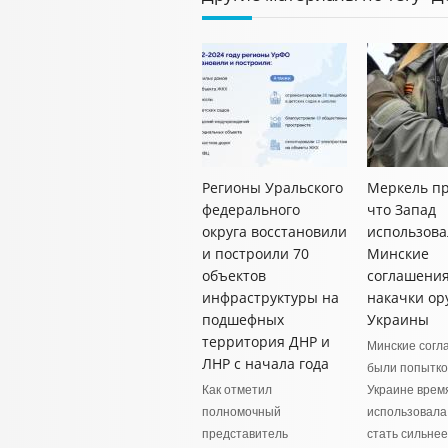
Регионы Уральского
Меркель пр
федерального
что Запад
округа восстановили
использова
и построили 70
Минские
объектов
соглашения
инфраструктуры на
накачки о
подшефных
Украины
территория ДНР и
Минские согл
ЛНР с начала года
были попытко
Как отметил
Украине время
полномочный
использовала
представитель
стать сильнее