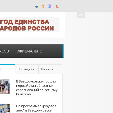
УСОВ
ОФИЦИАЛЬНО
Последние
Важное
П
В Заводоуковске прошёл
первый этап областных
соревнований по летнему
биатлону
По программе "Трудовое
лето" в Заводоуковске