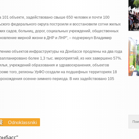
 101 объекте, задействовано свыше 650 человек и почти 100
льского федерального округа построили и восстановили сотни жилых
ских садов, больниц, дорог, социальных учреждений, общественных
ановление мирной жизни в ДНР и ЛНР", – подчеркнул Владимир
лению объектов инфраструктуры на Донбассе продлены на два года
 запланировано более 1,3 тыс. мероприятий, из них завершено 57%.
илья, учреждений образования и здравоохранения, объектов
Кроме того, регионы УрФО создали на подшефных территориях 18
прохождения осенне-зимнего периода. В них задействовано 105
Odnoklassniki
онбасс"