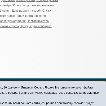
программа
«Точка роста»
История успеха
олонтёра
Жизнь без долгов
наркотикам-
2 июня – День памяти и скорби
Служу
ству
Кросс Нации
постановление
оект "Демография"
Наставничество
совая служба
Прокуратура сообщает
го, 16 (далее — Яндекс)). Сервис Яндекс.Метрика использует файлы
овать ресурс, Вы автоматически соглашаетесь с использованием данных
овании вами данного сайта, собранная при помощи "cookie", будет