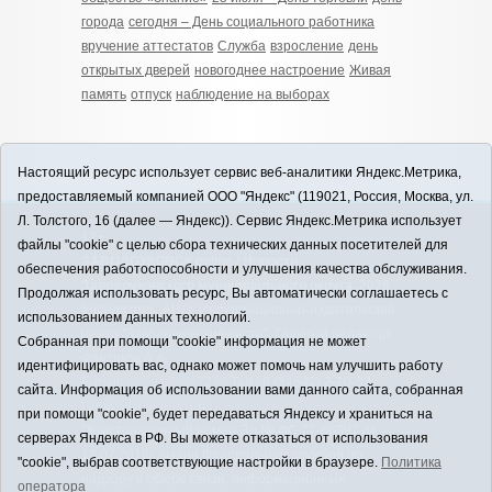
города
сегодня – День социального работника
вручение аттестатов
Служба
взросление
день
открытых дверей
новогоднее настроение
Живая
память
отпуск
наблюдение на выборах
Настоящий ресурс использует сервис веб-аналитики Яндекс.Метрика,
предоставляемый компанией ООО "Яндекс" (119021, Россия, Москва, ул.
Л. Толстого, 16 (далее — Яндекс)). Сервис Яндекс.Метрика использует
12+
файлы "cookie" с целью сбора технических данных посетителей для
ЗАВОДОУКОВСК online / Новости
обеспечения работоспособности и улучшения качества обслуживания.
Заводоуковского муниципального округа, 2026
Продолжая использовать ресурс, Вы автоматически соглашаетесь с
Учредитель: АНО "Информационно-издательский
использованием данных технологий.
центр "Заводоуковские вести". Главный редактор:
Собранная при помощи "cookie" информация не может
Фантиков А.А.
идентифицировать вас, однако может помочь нам улучшить работу
E-mail:
zavest@obl72.ru
Тел.: 8 (34542) 2-10-33
сайта. Информация об использовании вами данного сайта, собранная
Политика оператора
при помощи "cookie", будет передаваться Яндексу и храниться на
Регистрационный номер Эл № ФС 77-66397 от
серверах Яндекса в РФ. Вы можете отказаться от использования
14.07.2016г. выдан Федеральной службой по
"cookie", выбрав соответствующие настройки в браузере.
Политика
надзору в сфере связи, информационных
оператора