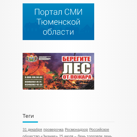
Теги
31 декабря
проверочка
Росмонадзор
Российское
общество «Знание»
25 июля – День торговли
день