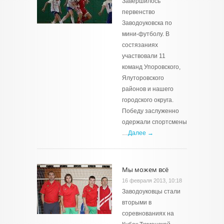
Завершилось
первенство
Заводоуковска по
мини-футболу. В
состязаниях
участвовали 11
команд Упоровского,
Ялуторовского
районов и нашего
городского округа.
Победу заслуженно
одержали спортсмены
…
Далее →
Мы можем всё
16 февраля 2013, 10:18
Заводоуковцы стали
вторыми в
соревнованиях на