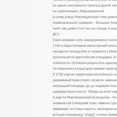
из одного населённого пункта в другой. Н
на пересечении с Революционной.
К слову, улица Революционная тоже доволь
первоначальное название – Большая. Когд
пункт уже давно стал частью города, и н
ДСУ.
Своё название село Заводоуковское получи
1740-х годах основали верхотурский купе
находился неподалёку от поворота с Рево
располагается вертолётная площадка). Ес
поблизости. Особенно разрослось здешнее
Он переселил в наши края немало своих кр
В 1758 году на территории населённого пу
деревянный храм сгорел, возвели каменны
небольшой площади, где до недавних пор 
церковью был и погост. Теперь на этой те
А ещё по Революционной (в прошлом – Бо
знаменитый Сибирский тракт. Именно здес
ямщиками, почтовые кареты, проходили к
которая называлась "зАвод", стояла приме