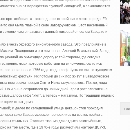
ачинается она от перекрёстка с улицей Заводской, а заканчивается
но протяжённая, а также одна из старейших в черте города. Её
а-то она была главной в селе Заводоуковском. Этот населённый
аши земляки часто называют данный микрорайон селом Завод или
ло в честь Уковского винокуренного завода. Это предприятие в
ц Максим Походяшин и его компаньон Алексей Власьевский. Завод
люционной на объездную дорогу (с той стороны, где сегодня
тественно, люди, которые работали на винокурнях, селились
 поселение после 1756 года, когда граф Шувалов стал откупщиком.
епостных крестьян. Их потомки до сих пор живут в Заводоуковске.
нкта построили первую Свято-Никольскую церковь. Позже, когда
й. Но и он не сохранился до наших дней. Храм располагался на
размещалось кафе "Уют", а теперь – магазины. По традиции рядом с
рритории стоят дома.
льшой) и далее по сегодняшней улице Декабристов проходил
ь через село Заводоуковское проносились на восток тройки с
олонны ссыльных. Этапная тюрьма для отдыха заключённых,
рно на том месте, где в 1970-е годы разместили контору ДСУ-3.