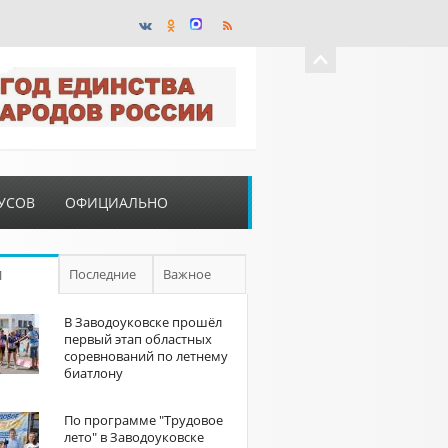
УСОВ
ОФИЦИАЛЬНО
Последние
Важное
П
В Заводоуковске прошёл
первый этап областных
соревнований по летнему
биатлону
По программе "Трудовое
лето" в Заводоуковске