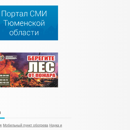
и
я
Мобильный пункт обогрева
Наука и