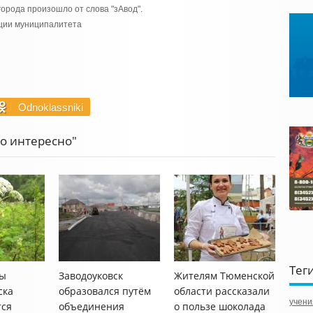
города произошло от слова "зАвод".
ации муниципалитета
Odnoklassniki
то интересно"
Тег
ы
Заводоуковск
Жителям Тюменской
ска
образовался путём
области рассказали
учени
тся
объединения
о пользе шоколада