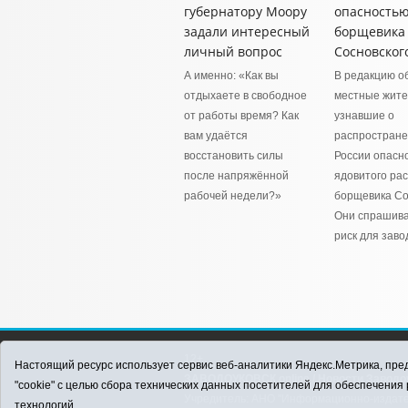
губернатору Моору
опасность
задали интересный
борщевика
личный вопрос
Сосновског
А именно: «Как вы
В редакцию о
отдыхаете в свободное
местные жите
от работы время? Как
узнавшие о
вам удаётся
распростране
восстановить силы
России опасно
после напряжённой
ядовитого ра
рабочей недели?»
борщевика Со
Они спрашива
риск для заво
12+
Настоящий ресурс использует сервис веб-аналитики Яндекс.Метрика, пред
ЗАВОДОУКОВСК online / Новости Заводоу
"cookie" с целью сбора технических данных посетителей для обеспечени
Учредитель: АНО "Информационно-издатель
технологий.