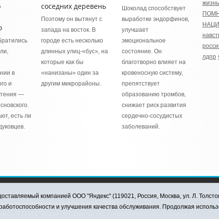
жизнь
ю
соседних деревень
Шоколад способствует
ПОМ
Поэтому он вытянут с
выработке эндорфинов,
НАЦ
о
запада на восток. В
улучшает
навст
братились
городе есть несколько
эмоциональное
росси
ли,
длинных улиц-«бус», на
состояние. Он
лдпр
которые как бы
благотворно влияет на
нии в
«нанизаны» один за
кровеносную систему,
го и
другим микрорайоны.
препятствует
стения —
образованию тромбов,
сновского.
снижает риск развития
ют, есть ли
сердечно-сосудистых
дуковцев.
заболеваний.
оставляемый компанией ООО "Яндекс" (119021, Россия, Москва, ул. Л. Толсто
ковского муниципального округа, 2026
я работоспособности и улучшения качества обслуживания. Продолжая использ
ский центр "Заводоуковские вести". Главный редактор: Фантиков А.А.