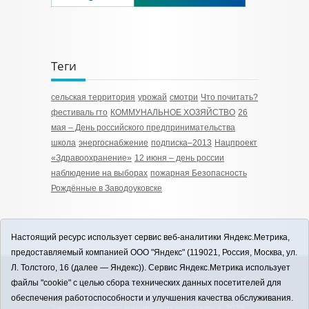
Теги
сельская территория
урожай
смотри
Что почитать?
фестиваль гто
КОММУНАЛЬНОЕ ХОЗЯЙСТВО
26
мая – День российского предпринимательства
школа
энергоснабжение
подписка–2013
Нацпроект
«Здравоохранение»
12 июня – день россии
наблюдение на выборах
пожарная Безопасность
Рождённые в Заводоуковске
Настоящий ресурс использует сервис веб-аналитики Яндекс.Метрика,
предоставляемый компанией ООО "Яндекс" (119021, Россия, Москва, ул.
Л. Толстого, 16 (далее — Яндекс)). Сервис Яндекс.Метрика использует
12+
файлы "cookie" с целью сбора технических данных посетителей для
ЗАВОДОУКОВСК online / Новости
обеспечения работоспособности и улучшения качества обслуживания.
Заводоуковского муниципального округа, 2026