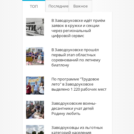
Последние
Важное
ТОП
В Заводоуковске идёт приём
заявок в кружки и секции
через региональный
цифровой сервис
В Заводоуковске прошёл
первый этап областных
соревнований по летнему
биатлону
По программе "Трудовое
лето" в Заводоуковске
выделено 1 220 рабочих мест
Заводоуковские воины-
десантники учат детей
Родину любить
Заводоуковцы из льготных
категорий населения