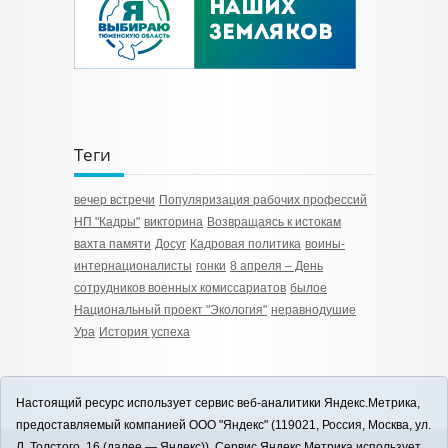
Теги
вечер встречи
Популяризация рабочих профессий
НП "Кадры"
викторина
Возвращаясь к истокам
вахта памяти
Досуг
Кадровая политика
воины-
интернационалисты
гонки
8 апреля – День
сотрудников военных комиссариатов
былое
Национальный проект "Экология"
неравнодушие
Ура
История успеха
Настоящий ресурс использует сервис веб-аналитики Яндекс.Метрика,
предоставляемый компанией ООО "Яндекс" (119021, Россия, Москва, ул.
Л. Толстого, 16 (далее — Яндекс)). Сервис Яндекс.Метрика использует