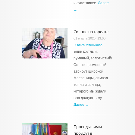
и счастливее.
Далее
→
Солнце на тарелке
01 марта 2025, 13:00
|
Ольга Мясникова
Блин круглый,
румяный, золотистый!
Он – непременный
атрибут широкой
Масленицы, символ
тепла и солнца,
которого мы ждали
всю долгую зиму.
Далее →
Проводы зимы
пройдут в