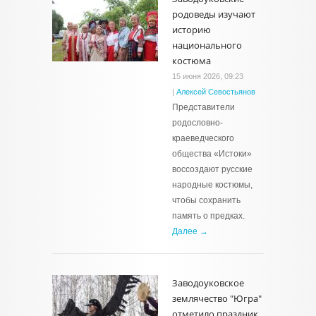
родоведы изучают
историю
национального
костюма
15 июня 2026, 09:23
|
Алексей Севостьянов
Представители
родословно-
краеведческого
общества «Истоки»
воссоздают русские
народные костюмы,
чтобы сохранить
память о предках.
Далее →
Заводоуковское
землячество "Югра"
отметило праздник