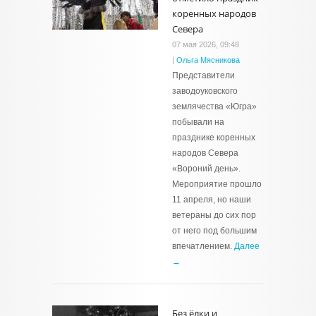
коренных народов
Севера
07 мая 2026, 09:48
|
Ольга Мясникова
Представители
заводоуковского
землячества «Югра»
побывали на
празднике коренных
народов Севера
«Вороний день».
Мероприятие прошло
11 апреля, но наши
ветераны до сих пор
от него под большим
впечатлением.
Далее
→
Без ёлки и