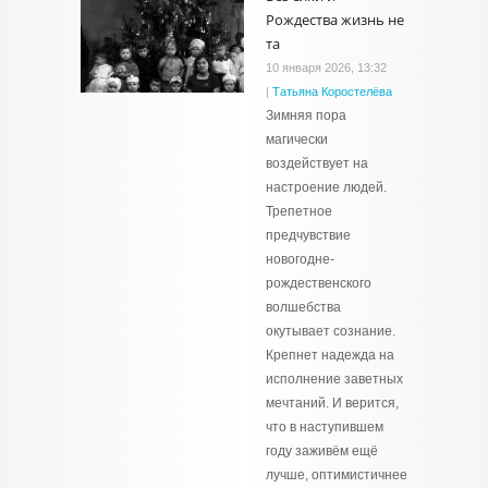
Рождества жизнь не
та
10 января 2026, 13:32
|
Татьяна Коростелёва
Зимняя пора
магически
воздействует на
настроение людей.
Трепетное
предчувствие
новогодне-
рождественского
волшебства
окутывает сознание.
Крепнет надежда на
исполнение заветных
мечтаний. И верится,
что в наступившем
году заживём ещё
лучше, оптимистичнее